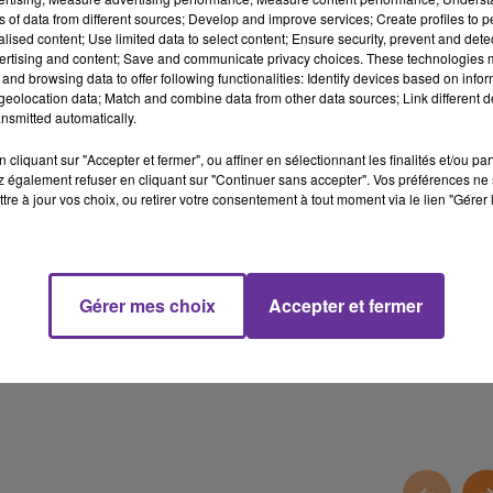
Premier secrétaire du Parti Socialiste Olivier Faure dénonce « une
ns of data from different sources; Develop and improve services; Create profiles to 
forme de mépris du message adressé par les Français lors des
alised content; Use limited data to select content; Ensure security, prevent and detect
dernières législatives ».
ertising and content; Save and communicate privacy choices. These technologies
and browsing data to offer following functionalities: Identify devices based on infor
Vous l’entendrez dans ce journal.
eolocation data; Match and combine data from other data sources; Link different de
nsmitted automatically.
Elections présidentielles en Tunisie : les Tunisiens sont appelés
cliquant sur "Accepter et fermer", ou affiner en sélectionnant les finalités et/ou pa
 également refuser en cliquant sur "Continuer sans accepter". Vos préférences ne 
aux urnes dimanche 6 octobre pour l'élection. Les Tunisiens de
tre à jour vos choix, ou retirer votre consentement à tout moment via le lien "Gérer 
France sont appelés aux urnes également. Comment va
s’organiser le scrutin pour les tunisiens de France. Réponse avec
l'ambassadeur de Tunisie en France, Diah Khaled dans ce journal.
Gérer mes choix
Accepter et fermer
19 min 22 