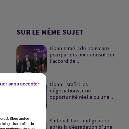
SUR LE MÊME SUJET
Liban-Israël : de nouveaux
pourparlers pour consolider
l'accord de...
uer sans accepter
Liban- Israël : les
négociations, une
opportunité réelle ou une...
erest: Store and/or
Sud du Liban : indignation
tising; Use profiles to
après la dégradation d’une
tand audiences through