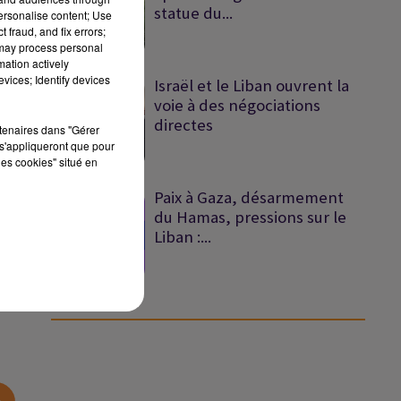
statue du...
personalise content; Use
 fraud, and fix errors;
 may process personal
mation actively
vices; Identify devices
Israël et le Liban ouvrent la
voie à des négociations
directes
rtenaires dans "Gérer
s'appliqueront que pour
les cookies" situé en
Paix à Gaza, désarmement
du Hamas, pressions sur le
Liban :...
sec