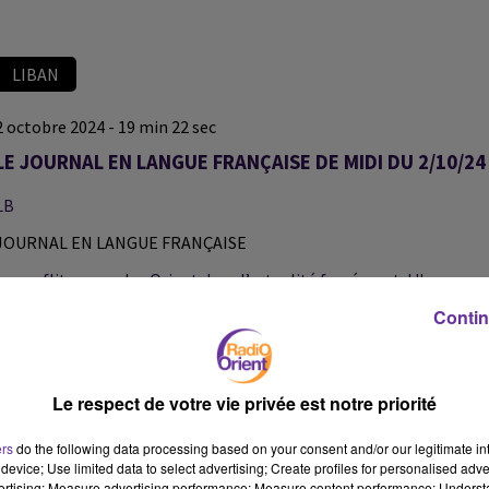
LIBAN
2 octobre 2024 - 19 min 22 sec
LE JOURNAL EN LANGUE FRANÇAISE DE MIDI DU 2/10/24
LB
JOURNAL EN LANGUE FRANÇAISE
Le conflit au proche-Orient dans l’actualité forcément. L'Iran
confirme avoir lancé près de 200 missiles contre Israël. Une
Contin
Nouvelle frappe israélienne dans la banlieue sud de Beyrouth
Quel est le poids de la France aujourd’hui au proche Orient avec le
député de la Droite Républicaine Philippe Gosselin…
Le respect de votre vie privée est notre priorité
ers
do the following data processing based on your consent and/or our legitimate int
Après le discours de politique générale du PM Michel Barnier, le
device; Use limited data to select advertising; Create profiles for personalised adver
vertising; Measure advertising performance; Measure content performance; Unders