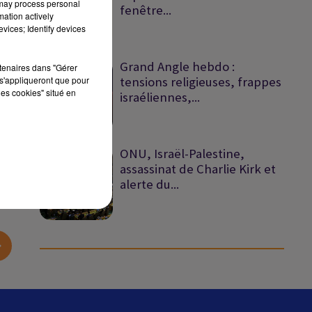
 may process personal
fenêtre...
mation actively
vices; Identify devices
Grand Angle hebdo :
rtenaires dans "Gérer
s'appliqueront que pour
tensions religieuses, frappes
les cookies" situé en
israéliennes,...
sec
ONU, Israël-Palestine,
assassinat de Charlie Kirk et
alerte du...