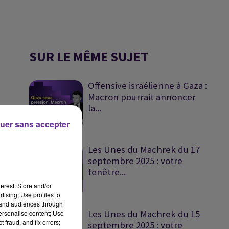
SUR LE MÊME SUJET
Offensive israélienne à Gaza :
Macron pourrait annoncer
la...
uer sans accepter
Les Unes du Machrek du 17
septembre 2025 : votre
fenêtre...
erest: Store and/or
tising; Use profiles to
tand audiences through
Les Unes du Machrek du 15
personalise content; Use
 fraud, and fix errors;
septembre 2025 : votre