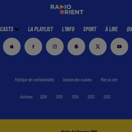
CASTS
LA PLAYLIST
L'INFO
SPORT
À LIRE
QU
Politique de confidentialité
Gestion des cookies
Plan du site
Archives
2026
2025
2024
2023
2022
Nezlen Aal Boustan 2001