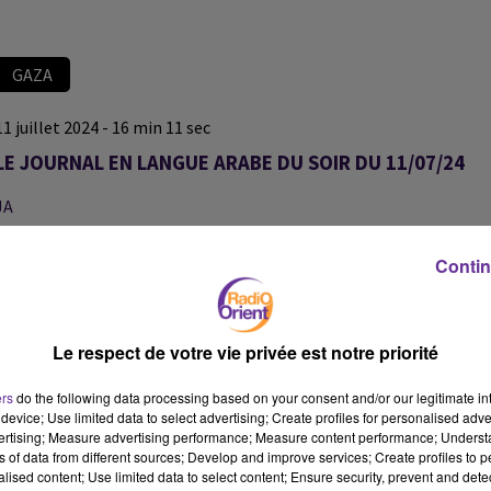
GAZA
11 juillet 2024 - 16 min 11 sec
LE JOURNAL EN LANGUE ARABE DU SOIR DU 11/07/24
JA
JOURNAL EN LANGUE ARABE
Contin
حركة النهضة التونسية تقول ان الانتخابات الرئاسية المقبلة لن تكون
نزيهة بدون تكافؤ الفرص ولن تقدم مرشحاً عنها للتنافس على الرئاسة
Le respect de votre vie privée est notre priorité
الرئيس الايران الجديد يؤكد لحركة حماس وقوف ايران الى جانب الشعب
ers
do the following data processing based on your consent and/or our legitimate int
الفلسطيني
device; Use limited data to select advertising; Create profiles for personalised adver
vertising; Measure advertising performance; Measure content performance; Unders
ns of data from different sources; Develop and improve services; Create profiles to 
وزير اسرائيلي متطرف يهدد لبنان بضربة لن يقوم منها قبل ٣٠ عاماً
alised content; Use limited data to select content; Ensure security, prevent and detect