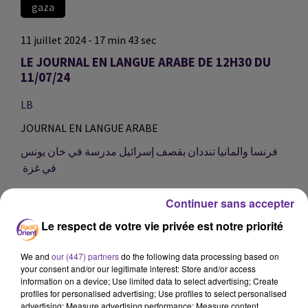
gaza
11 juillet 2024 - 17 min 43 sec
LE JOURNAL EN LANGUE ARABE DE 12H30 DU
11/07/24
LB
JOURNAL EN LANGUE ARABE
فرنسا والمانيا تنددان بقصف إسرائيل مدرسة في خان يونس
في غزة
قوات الاحتلال تقتحم مناطق عدة شمال وجنوبي الضفة
Continuer sans accepter
الغربية المحتلة
Le respect de votre vie privée est notre priorité
العراق يندد بتوغلات عسكرية تركية شمال البلاد
We and
our (447) partners
do the following data processing based on
your consent and/or our legitimate interest: Store and/or access
information on a device; Use limited data to select advertising; Create
الحلف الاطلسي يدعو الصين للتوقف عن دعم روسيا والصين
profiles for personalised advertising; Use profiles to select personalised
ترد
advertising; Measure advertising performance; Measure content