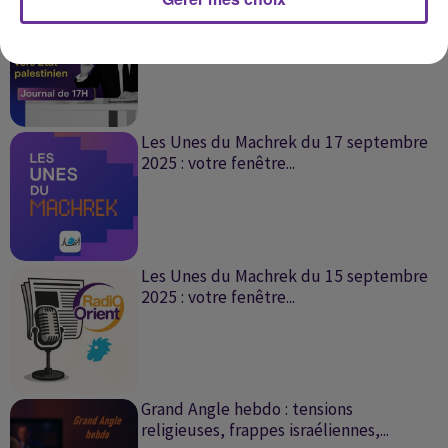
Offensive israélienne à Gaza : Macron
pourrait annoncer la...
Les Unes du Machrek du 17 septembre
2025 : votre fenêtre...
Les Unes du Machrek du 15 septembre
2025 : votre fenêtre...
Grand Angle hebdo : tensions
religieuses, frappes israéliennes,...