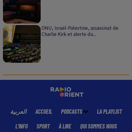
ONU, Israël-Palestine, assassinat de
Charlie Kirk et alerte du...
العربية
ACCUEIL
PODCASTS
LA PLAYLIST
L'INFO
SPORT
À LIRE
QUI SOMMES NOUS