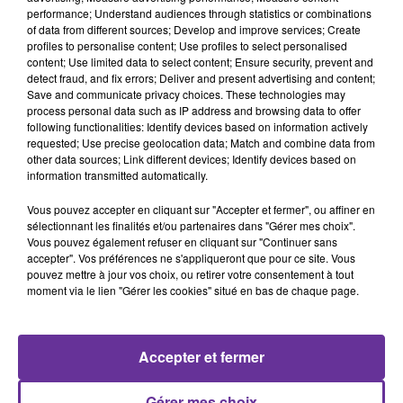
performance; Understand audiences through statistics or combinations
of data from different sources; Develop and improve services; Create
الرئيس الفرنسي يخرج عن صمته بعد ثلاثة ايام من الانتخابات
profiles to personalise content; Use profiles to select personalised
التشريعية
content; Use limited data to select content; Ensure security, prevent and
detect fraud, and fix errors; Deliver and present advertising and content;
Save and communicate privacy choices. These technologies may
في الرياضة بريطانيا واسبانيا في نهائيات يورو ٢٠٢٤ الاحد
process personal data such as IP address and browsing data to offer
following functionalities: Identify devices based on information actively
0:00
17 min 43 sec
requested; Use precise geolocation data; Match and combine data from
other data sources; Link different devices; Identify devices based on
information transmitted automatically.
Vous pouvez accepter en cliquant sur "Accepter et fermer", ou affiner en
sélectionnant les finalités et/ou partenaires dans "Gérer mes choix".
Vous pouvez également refuser en cliquant sur "Continuer sans
accepter". Vos préférences ne s'appliqueront que pour ce site. Vous
pouvez mettre à jour vos choix, ou retirer votre consentement à tout
moment via le lien "Gérer les cookies" situé en bas de chaque page.
Accepter et fermer
SUR LE MÊME SUJET
Gérer mes choix