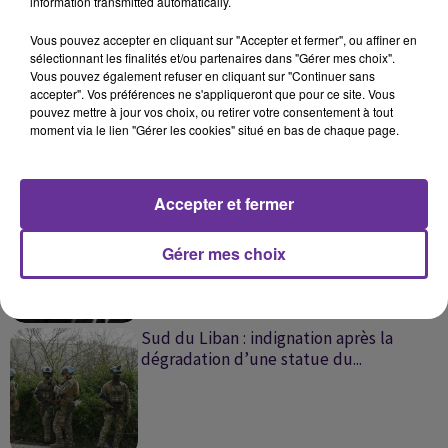
information transmitted automatically.
SUR LE MÊME SUJET
Vous pouvez accepter en cliquant sur "Accepter et fermer", ou affiner en
sélectionnant les finalités et/ou partenaires dans "Gérer mes choix".
Liban-Israël : de nouveaux pourparlers
Vous pouvez également refuser en cliquant sur "Continuer sans
pour consolider l'accord de...
accepter". Vos préférences ne s'appliqueront que pour ce site. Vous
pouvez mettre à jour vos choix, ou retirer votre consentement à tout
moment via le lien "Gérer les cookies" situé en bas de chaque page.
Accepter et fermer
Liban- Israël : les négociations, une
opportunité réelle ou une...
Gérer mes choix
Sud du Liban : indignation après la
dégradation d’une statue du...