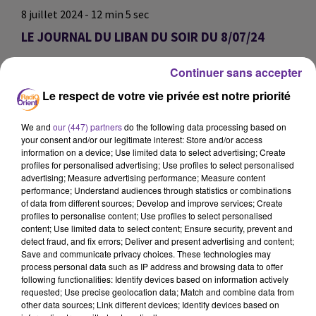
8 juillet 2024 - 12 min 5 sec
LE JOURNAL DU LIBAN DU SOIR DU 8/07/24
LB
Continuer sans accepter
JOURNAL DU LIBAN
Le respect de votre vie privée est notre priorité
LE JOURNAL DU LIBAN DU SOIR DU 8/07/24
We and
our (447) partners
do the following data processing based on
your consent and/or our legitimate interest: Store and/or access
0:00
12 min 5 sec
information on a device; Use limited data to select advertising; Create
profiles for personalised advertising; Use profiles to select personalised
advertising; Measure advertising performance; Measure content
performance; Understand audiences through statistics or combinations
of data from different sources; Develop and improve services; Create
profiles to personalise content; Use profiles to select personalised
content; Use limited data to select content; Ensure security, prevent and
detect fraud, and fix errors; Deliver and present advertising and content;
Save and communicate privacy choices. These technologies may
process personal data such as IP address and browsing data to offer
following functionalities: Identify devices based on information actively
requested; Use precise geolocation data; Match and combine data from
other data sources; Link different devices; Identify devices based on