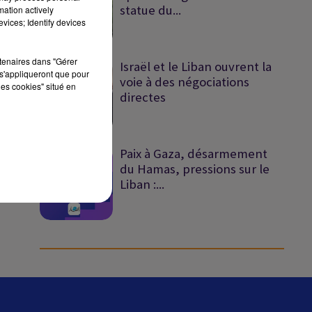
statue du...
mation actively
vices; Identify devices
sec
rtenaires dans "Gérer
Israël et le Liban ouvrent la
s'appliqueront que pour
voie à des négociations
les cookies" situé en
directes
Paix à Gaza, désarmement
du Hamas, pressions sur le
Liban :...