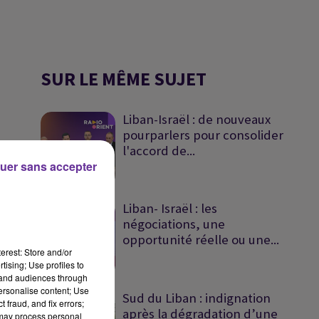
SUR LE MÊME SUJET
Liban-Israël : de nouveaux
pourparlers pour consolider
l'accord de...
uer sans accepter
Liban- Israël : les
négociations, une
opportunité réelle ou une...
erest: Store and/or
tising; Use profiles to
tand audiences through
personalise content; Use
Sud du Liban : indignation
 fraud, and fix errors;
après la dégradation d’une
 may process personal