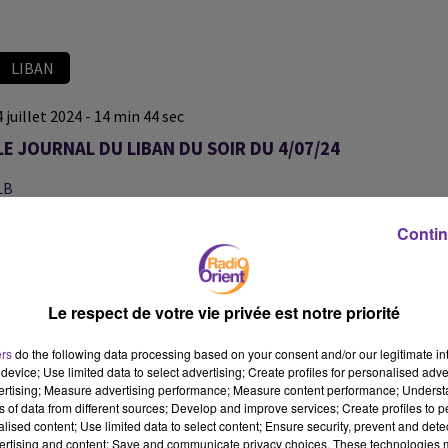
LIBAN
4 juillet 2024 - 14 min 44 sec
LE JOURNAL DU LIBAN DU SOIR DU 4/07/24
LB
JOURNAL DU LIBAN
Contin
LE JOURNAL DU LIBAN DU SOIR DU 4/07/24
Le respect de votre vie privée est notre priorité
ers
do the following data processing based on your consent and/or our legitimate int
device; Use limited data to select advertising; Create profiles for personalised adver
vertising; Measure advertising performance; Measure content performance; Unders
ns of data from different sources; Develop and improve services; Create profiles to 
alised content; Use limited data to select content; Ensure security, prevent and detect
ertising and content; Save and communicate privacy choices. These technologies