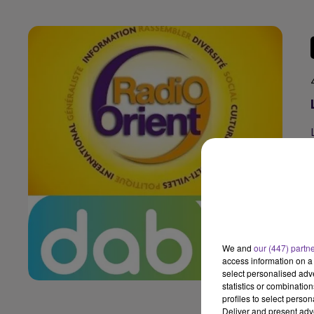
We and
our (447) partn
access information on a 
select personalised ad
statistics or combinatio
profiles to select person
Deliver and present adv