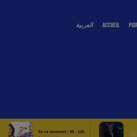
العربية
ACCUEIL
POD
En ce moment :
9
h -
12
h