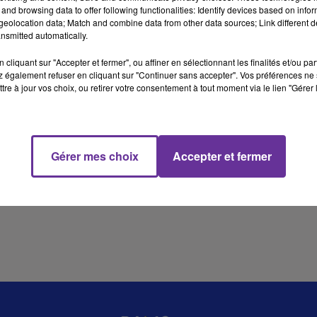
and browsing data to offer following functionalities: Identify devices based on infor
eolocation data; Match and combine data from other data sources; Link different de
nsmitted automatically.
14 min 44 
cliquant sur "Accepter et fermer", ou affiner en sélectionnant les finalités et/ou pa
 également refuser en cliquant sur "Continuer sans accepter". Vos préférences ne 
tre à jour vos choix, ou retirer votre consentement à tout moment via le lien "Gérer 
Gérer mes choix
Accepter et fermer