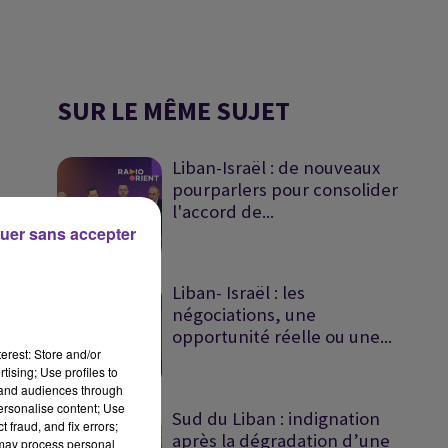
SUR LE MÊME SUJET
Liban-Israël : de nouveaux
pourparlers pour consolider
l'accord de...
uer sans accepter
Liban- Israël : les
négociations, une
opportunité réelle ou une...
erest: Store and/or
tising; Use profiles to
tand audiences through
personalise content; Use
Sud du Liban : indignation
 fraud, and fix errors;
après la dégradation d’une
 may process personal