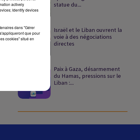
statue du...
mation actively
vices; Identify devices
sec
rtenaires dans "Gérer
Israël et le Liban ouvrent la
s'appliqueront que pour
voie à des négociations
les cookies" situé en
directes
Paix à Gaza, désarmement
du Hamas, pressions sur le
Liban :...