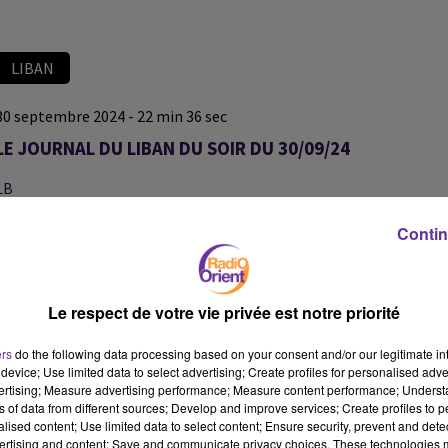
LIBAN
30 septembre 2024 - 22 min 36 sec
LE JOURNAL DU LIBAN DU SOIR DU 30/09/24
LB
LE JOURNAL DU LIBAN
Contin
LE JOURNAL DU LIBAN DU SOIR DU 30/09/24
Le respect de votre vie privée est notre priorité
ers
do the following data processing based on your consent and/or our legitimate int
device; Use limited data to select advertising; Create profiles for personalised adver
vertising; Measure advertising performance; Measure content performance; Unders
ns of data from different sources; Develop and improve services; Create profiles to 
alised content; Use limited data to select content; Ensure security, prevent and detect
ertising and content; Save and communicate privacy choices. These technologies