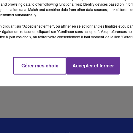
and browsing data to offer following functionalities: Identify devices based on infor
eolocation data; Match and combine data from other data sources; Link different de
nsmitted automatically.
22 min 36 
cliquant sur "Accepter et fermer", ou affiner en sélectionnant les finalités et/ou pa
 également refuser en cliquant sur "Continuer sans accepter". Vos préférences ne 
tre à jour vos choix, ou retirer votre consentement à tout moment via le lien "Gérer 
Gérer mes choix
Accepter et fermer