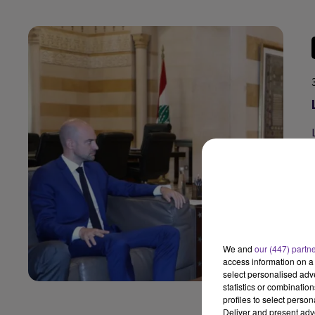
We and
our (447) partn
access information on a 
select personalised ad
statistics or combinatio
profiles to select person
Deliver and present adv