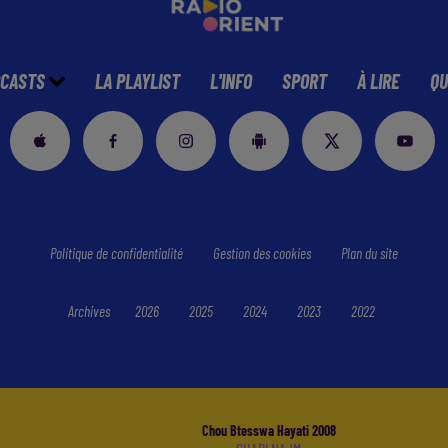
CASTS
LA PLAYLIST
L'INFO
SPORT
À LIRE
QU
Politique de confidentialité
Gestion des cookies
Plan du site
Archives
2026
2025
2024
2023
2022
Chou Btesswa Hayati 2008