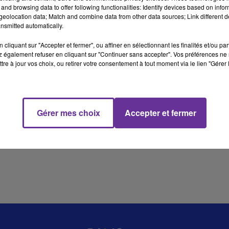
and browsing data to offer following functionalities: Identify devices based on infor
eolocation data; Match and combine data from other data sources; Link different de
nsmitted automatically.
11 min 20 
cliquant sur "Accepter et fermer", ou affiner en sélectionnant les finalités et/ou pa
 également refuser en cliquant sur "Continuer sans accepter". Vos préférences ne 
tre à jour vos choix, ou retirer votre consentement à tout moment via le lien "Gérer 
Gérer mes choix
Accepter et fermer