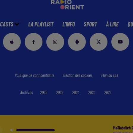
CASTS
LA PLAYLIST
L'INFO
SPORT
À LIRE
QU
Politique de confidentialité
Gestion des cookies
Plan du site
Archives
2026
2025
2024
2023
2022
Ma3labalich 