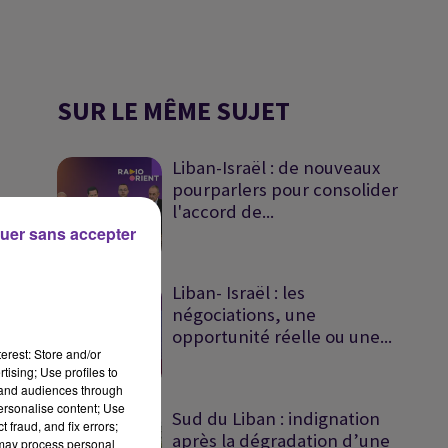
SUR LE MÊME SUJET
Liban-Israël : de nouveaux
pourparlers pour consolider
l'accord de...
uer sans accepter
Liban- Israël : les
négociations, une
opportunité réelle ou une...
erest: Store and/or
tising; Use profiles to
tand audiences through
personalise content; Use
Sud du Liban : indignation
 fraud, and fix errors;
après la dégradation d’une
 may process personal