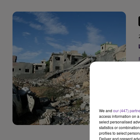
We and
our (447) partn
access information on a 
select personalised ad
statistics or combinatio
profiles to select person
Deliver and present adv