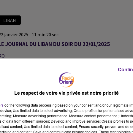
LIBAN
22 janvier 2025 - 11 min 20 sec
LE JOURNAL DU LIBAN DU SOIR DU 22/01/2025
RO
LE JOURNAL DU LIBAN
Contin
LE JOURNAL DU LIBAN DU SOIR DU 22/01/2025
Le respect de votre vie privée est notre priorité
ers
do the following data processing based on your consent and/or our legitimate int
device; Use limited data to select advertising; Create profiles for personalised adver
vertising; Measure advertising performance; Measure content performance; Unders
ns of data from different sources; Develop and improve services; Create profiles to 
alised content; Use limited data to select content; Ensure security, prevent and detect
ertising and content; Save and communicate privacy choices. These technologies