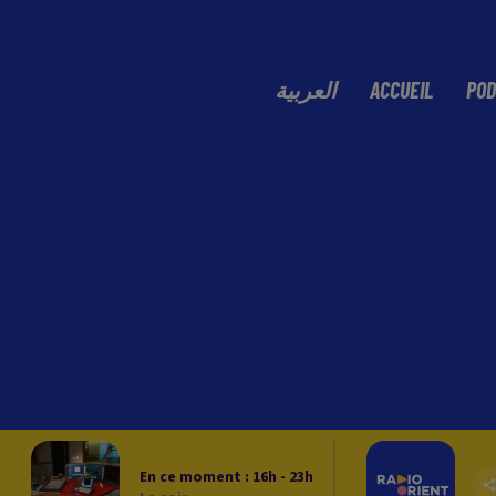
العربية
ACCUEIL
POD
En ce moment :
16
h -
23
h