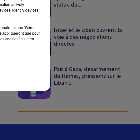
statue du...
mation actively
vices; Identify devices
sec
rtenaires dans "Gérer
Israël et le Liban ouvrent la
s'appliqueront que pour
voie à des négociations
les cookies" situé en
directes
Paix à Gaza, désarmement
du Hamas, pressions sur le
Liban :...