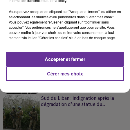
information transmitted automatically.
SUR LE MÊME SUJET
Vous pouvez accepter en cliquant sur "Accepter et fermer", ou affiner en
sélectionnant les finalités et/ou partenaires dans "Gérer mes choix".
Liban-Israël : de nouveaux pourparlers
Vous pouvez également refuser en cliquant sur "Continuer sans
pour consolider l'accord de...
accepter". Vos préférences ne s'appliqueront que pour ce site. Vous
pouvez mettre à jour vos choix, ou retirer votre consentement à tout
moment via le lien "Gérer les cookies" situé en bas de chaque page.
Accepter et fermer
Liban- Israël : les négociations, une
opportunité réelle ou une...
Gérer mes choix
Sud du Liban : indignation après la
dégradation d’une statue du...