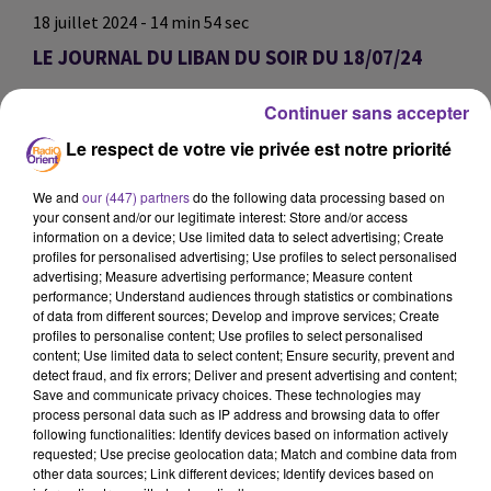
18 juillet 2024 - 14 min 54 sec
LE JOURNAL DU LIBAN DU SOIR DU 18/07/24
LB
Continuer sans accepter
JOURNAL DU LIBAN
Le respect de votre vie privée est notre priorité
LE JOURNAL DU LIBAN DU SOIR DU 18/07/24
We and
our (447) partners
do the following data processing based on
your consent and/or our legitimate interest: Store and/or access
0:00
14 min 54 sec
information on a device; Use limited data to select advertising; Create
profiles for personalised advertising; Use profiles to select personalised
advertising; Measure advertising performance; Measure content
performance; Understand audiences through statistics or combinations
of data from different sources; Develop and improve services; Create
profiles to personalise content; Use profiles to select personalised
content; Use limited data to select content; Ensure security, prevent and
detect fraud, and fix errors; Deliver and present advertising and content;
Save and communicate privacy choices. These technologies may
process personal data such as IP address and browsing data to offer
following functionalities: Identify devices based on information actively
requested; Use precise geolocation data; Match and combine data from
other data sources; Link different devices; Identify devices based on