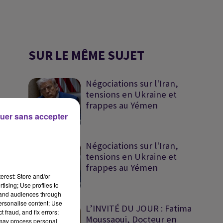
SUR LE MÊME SUJET
Négociations sur l'Iran,
tensions en Ukraine et
frappes au Yémen
uer sans accepter
Négociations sur l'Iran,
tensions en Ukraine et
frappes au Yémen
erest: Store and/or
tising; Use profiles to
tand audiences through
personalise content; Use
L’INVITÉ DU JOUR : Fatima
 fraud, and fix errors;
Moussaoui, Docteur en
 may process personal