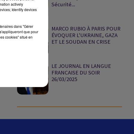
Sécurité...
mation actively
vices; Identify devices
sec
rtenaires dans "Gérer
MARCO RUBIO À PARIS POUR
s'appliqueront que pour
ÉVOQUER L'UKRAINE, GAZA
les cookies" situé en
ET LE SOUDAN EN CRISE
LE JOURNAL EN LANGUE
FRANCAISE DU SOIR
26/03/2025