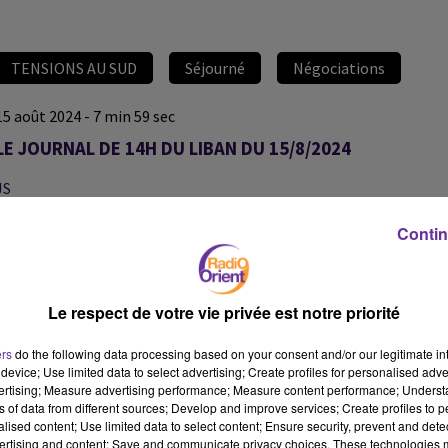
TENSIONS AU SUD
Séjourné
Négociations
15 août 2024 - 7 min 59 sec
LE JOURNAL DE 14H DU LIBAN DU 15/8/2024
JS
EDITION DU JOURNAL DU LIBAN DE 14 H DU 15/8/2024
Contin
EDITION DU JOURNAL DU LIBAN DE 14 H DU 15/8/2024
Le respect de votre vie privée est notre priorité
ers
do the following data processing based on your consent and/or our legitimate int
device; Use limited data to select advertising; Create profiles for personalised adver
vertising; Measure advertising performance; Measure content performance; Unders
ns of data from different sources; Develop and improve services; Create profiles to 
alised content; Use limited data to select content; Ensure security, prevent and detect
ertising and content; Save and communicate privacy choices. These technologies