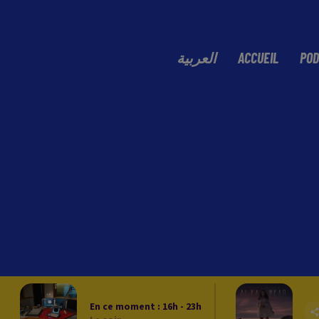
العربية
ACCUEIL
POD
En ce moment :
16
h -
23
h