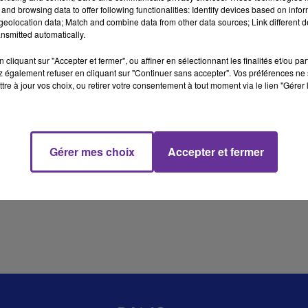
and browsing data to offer following functionalities: Identify devices based on infor
eolocation data; Match and combine data from other data sources; Link different de
nsmitted automatically.
7 min 59 
cliquant sur "Accepter et fermer", ou affiner en sélectionnant les finalités et/ou pa
 également refuser en cliquant sur "Continuer sans accepter". Vos préférences ne 
tre à jour vos choix, ou retirer votre consentement à tout moment via le lien "Gérer 
Gérer mes choix
Accepter et fermer