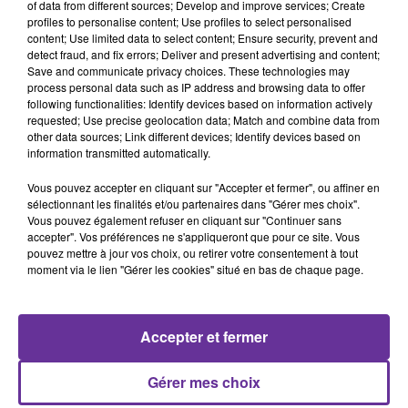
of data from different sources; Develop and improve services; Create
Mondial 2026. La compétition ouvre ses portes aux
profiles to personalise content; Use profiles to select personalised
États-Unis, au Mexique et au Canada avec un premier
content; Use limited data to select content; Ensure security, prevent and
match ce jeudi entre le Mexique et l’Afrique du Sud à
detect fraud, and fix errors; Deliver and present advertising and content;
Save and communicate privacy choices. These technologies may
Mexico.
process personal data such as IP address and browsing data to offer
following functionalities: Identify devices based on information actively
Il a été l’un des premiers à raconter l’histoire des
requested; Use precise geolocation data; Match and combine data from
other data sources; Link different devices; Identify devices based on
immigrés en France. L’écrivain et cinéaste franco-
information transmitted automatically.
algérien Medhi Charef est décédé.
Vous pouvez accepter en cliquant sur "Accepter et fermer", ou affiner en
sélectionnant les finalités et/ou partenaires dans "Gérer mes choix".
0:00
12 min 12 sec
Vous pouvez également refuser en cliquant sur "Continuer sans
accepter". Vos préférences ne s'appliqueront que pour ce site. Vous
pouvez mettre à jour vos choix, ou retirer votre consentement à tout
moment via le lien "Gérer les cookies" situé en bas de chaque page.
Accepter et fermer
Gérer mes choix