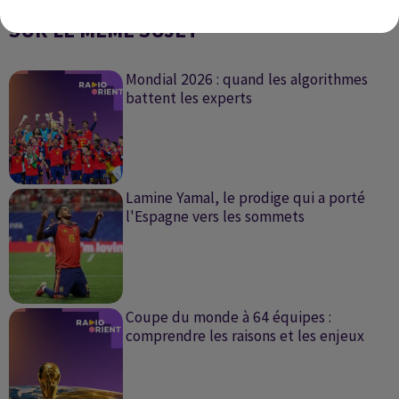
SUR LE MÊME SUJET
Mondial 2026 : quand les algorithmes
battent les experts
Lamine Yamal, le prodige qui a porté
l'Espagne vers les sommets
Coupe du monde à 64 équipes :
comprendre les raisons et les enjeux