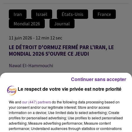
Iran
Israël
États-Unis
France
Mondial 2026
Journal
11 juin 2026 - 12 min 12 sec
LE DÉTROIT D'ORMUZ FERMÉ PAR L’IRAN, LE
MONDIAL 2026 S'OUVRE CE JEUDI
Nawal El-Hammouchi
Journal de midi
Continuer sans accepter
Au sommaire
:
Le respect de votre vie privée est notre priorité
L'autorité maritime iranienne a confirmé la fermeture
We and
our (447) partners
do the following data processing based on
totale du détroit d'Ormuz, passage stratégique pour les
your consent and/or our legitimate interest: Store and/or access
information on a device; Use limited data to select advertising; Create
hydrocarbures, en riposte aux frappes menées par les
profiles for personalised advertising; Use profiles to select personalised
Etats-Unis dans la nuit.
advertising; Measure advertising performance; Measure content
performance; Understand audiences through statistics or combinations