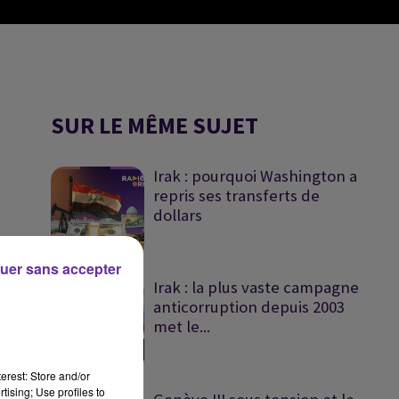
SUR LE MÊME SUJET
Irak : pourquoi Washington a
repris ses transferts de
dollars
uer sans accepter
Irak : la plus vaste campagne
anticorruption depuis 2003
met le...
erest: Store and/or
tising; Use profiles to