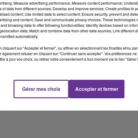
vertising; Measure advertising performance; Measure content performance; Unders
Gaza : la patience américaine mise à l’épreuve face aux blocages
ns of data from different sources; Develop and improve services; Create profiles to 
israéliens sur l’accord (Al-Khaleej, citant Maariv)
alised content; Use limited data to select content; Ensure security, prevent and detect
ertising and content; Save and communicate privacy choices. These technologies
and browsing data to offer following functionalities: Identify devices based on infor
Liban : entre pressions israéliennes, calculs du Hezbollah et pari
eolocation data; Match and combine data from other data sources; Link different de
iranien (Asharq Al-Awsat)
nsmitted automatically.
Syrie : pourquoi l’État islamique intensifie ses attaques malgré
cliquant sur "Accepter et fermer", ou affiner en sélectionnant les finalités et/ou pa
 également refuser en cliquant sur "Continuer sans accepter". Vos préférences ne 
ses revers (Al-Bayan)
tre à jour vos choix, ou retirer votre consentement à tout moment via le lien "Gérer 
Irak : l’après-élections, un test politique dans un Moyen-Orient en
mutation (BBC Arabic)
Gérer mes choix
Accepter et fermer
3 min 13 