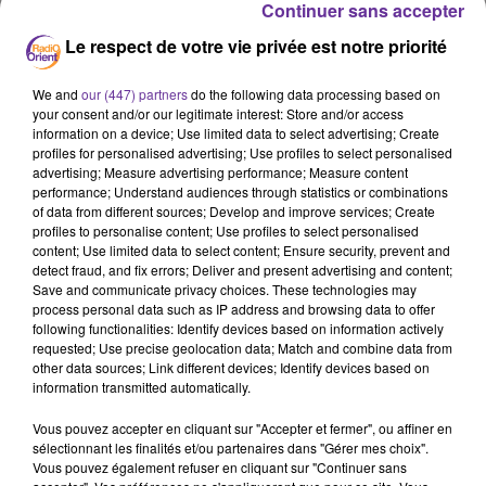
Continuer sans accepter
Le respect de votre vie privée est notre priorité
We and
our (447) partners
do the following data processing based on
your consent and/or our legitimate interest: Store and/or access
information on a device; Use limited data to select advertising; Create
natalité
baisse
profiles for personalised advertising; Use profiles to select personalised
Guillaume Du Cheyron
Julien Damon
advertising; Measure advertising performance; Measure content
performance; Understand audiences through statistics or combinations
of data from different sources; Develop and improve services; Create
26 janvier 2025 - 33 min 7 sec
profiles to personalise content; Use profiles to select personalised
content; Use limited data to select content; Ensure security, prevent and
ET SI ON EN PARLAIT ? « LA NATALITÉ EN BAISSE
detect fraud, and fix errors; Deliver and present advertising and content;
EN FRANCE, QUEL RÉARMEMENT
Save and communicate privacy choices. These technologies may
DÉMOGRAPHIQUE ? » 23/1/25
process personal data such as IP address and browsing data to offer
following functionalities: Identify devices based on information actively
JS
requested; Use precise geolocation data; Match and combine data from
other data sources; Link different devices; Identify devices based on
La natalité en baisse en France, quel réarmement
information transmitted automatically.
démographique ?
Vous pouvez accepter en cliquant sur "Accepter et fermer", ou affiner en
Et si on en parlait ? « La natalité en baisse en France,
sélectionnant les finalités et/ou partenaires dans "Gérer mes choix".
Vous pouvez également refuser en cliquant sur "Continuer sans
quel réarmement démographique ? » Alexis Bachelay