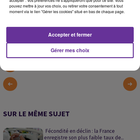
accepter". Vos préférences ne s'appliqueront que pour ce site. Vous
avec Guillaume Du Cheyron,
contributeur de la Revue
pouvez mettre à jour vos choix, ou retirer votre consentement à tout
Politique et Parlementaire et Julien Damon, enseignant
moment via le lien "Gérer les cookies" situé en bas de chaque page.
à Science Po et HEC
Accepter et fermer
0:00
33 min 7 sec
Gérer mes choix
SUR LE MÊME SUJET
Fécondité en déclin : la France
enregistre son plus faible taux de...