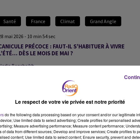
Santé
France
Climat
Grand Angle
28 mai 2026 - 10 min 54 sec
CANICULE PRÉCOCE : FAUT-IL S’HABITUER À VIVRE
L’ÉTÉ… DÈS LE MOIS DE MAI ?
Nadia Bencheikh
Grand Angle
Contin
Grand Angle sur Radio Orient consacré à l’épisode de canicule
exceptionnel qui touche actuellement la France.
Le respect de votre vie privée est notre priorité
Depuis plusieurs jours, les températures battent des records et
Météo-France évoque déjà un phénomène inédit pour un mois de
ers
do the following data processing based on your consent and/or our legitimate int
mai.
device; Use limited data to select advertising; Create profiles for personalised adver
vertising; Measure advertising performance; Measure content performance; Unders
ns of data from different sources; Develop and improve services; Create profiles to 
Alors que l’été n’a pas encore commencé, cette chaleur précoce
alised content; Use limited data to select content; Ensure security, prevent and detect
soulève de nombreuses questions : agriculture fragilisée, tensions