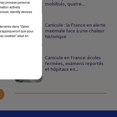
 may process personal
mobilisés, quatre...
mation actively
vices; Identify devices
Canicule : la France en alerte
rtenaires dans "Gérer
maximale face à une chaleur
s'appliqueront que pour
les cookies" situé en
historique
sec
Canicule en France: écoles
fermées, examens reportés
et hôpitaux en...