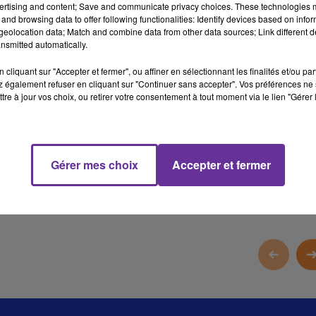
ertising and content; Save and communicate privacy choices. These technologies
sur les ressources en eau, pollution de l’air, impacts sanitaires…
and browsing data to offer following functionalities: Identify devices based on infor
eolocation data; Match and combine data from other data sources; Link different de
nsmitted automatically.
Pour comprendre ce phénomène et ce qu’il révèle de l’évolution
du climat, nous recevons Hassan Tlili, spécialiste du
cliquant sur "Accepter et fermer", ou affiner en sélectionnant les finalités et/ou pa
développement et des politiques environnementales.
 également refuser en cliquant sur "Continuer sans accepter". Vos préférences ne 
tre à jour vos choix, ou retirer votre consentement à tout moment via le lien "Gérer 
10 min 54 
Gérer mes choix
Accepter et fermer