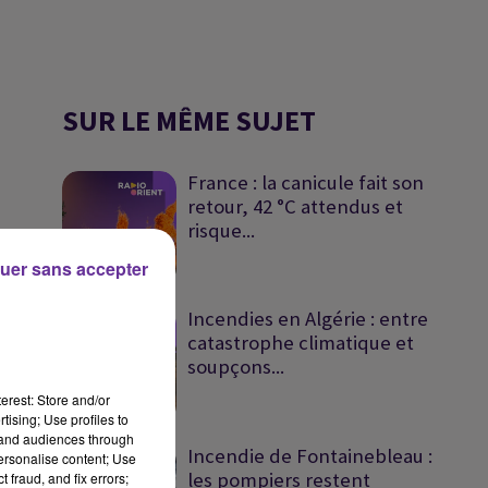
SUR LE MÊME SUJET
France : la canicule fait son
retour, 42 °C attendus et
risque...
uer sans accepter
Incendies en Algérie : entre
catastrophe climatique et
soupçons...
erest: Store and/or
tising; Use profiles to
tand audiences through
Incendie de Fontainebleau :
personalise content; Use
les pompiers restent
 fraud, and fix errors;