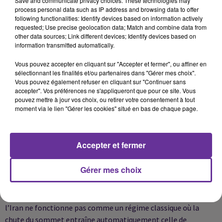
Save and communicate privacy choices. These technologies may
process personal data such as IP address and browsing data to offer
installer rapidement des figures de transition capables
following functionalities: Identify devices based on information actively
requested; Use precise geolocation data; Match and combine data from
d’occuper le vide politique.
other data sources; Link different devices; Identify devices based on
Certaines hypothèses misaient également sur des
information transmitted automatically.
soulèvements régionaux, notamment dans des zones kurdes,
Vous pouvez accepter en cliquant sur "Accepter et fermer", ou affiner en
ainsi que sur une guerre informationnelle destinée à accélérer
sélectionnant les finalités et/ou partenaires dans "Gérer mes choix".
les fractures internes.
Vous pouvez également refuser en cliquant sur "Continuer sans
accepter". Vos préférences ne s'appliqueront que pour ce site. Vous
Mais le cœur du pari reposait sur une conviction : le régime
pouvez mettre à jour vos choix, ou retirer votre consentement à tout
moment via le lien "Gérer les cookies" situé en bas de chaque page.
iranien était plus fragile qu’il n’en donnait l’impression.
Or, la guerre a montré exactement l’inverse.
Malgré les frappes, les structures de commandement ont
Accepter et fermer
survécu. Les Gardiens de la Révolution ont rapidement
réorganisé les centres de décision et l’État iranien n’a pas
Gérer mes choix
connu l’effondrement espéré.
Le principal enseignement de cette séquence est peut-être là :
l’Iran ne fonctionne pas comme un régime classique où la
chute du sommet entraîne automatiquement celle de