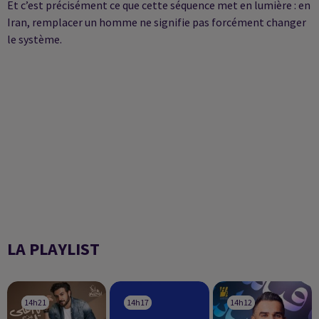
Et c’est précisément ce que cette séquence met en lumière : en
Iran, remplacer un homme ne signifie pas forcément changer
le système.
LA PLAYLIST
14h21
14h21
14h17
14h17
14h12
14h12