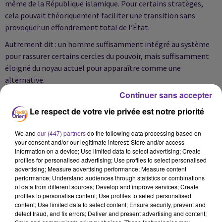
même de la République islamique. Pour certains stratèges,
cela pouvait théoriquement faciliter une transition sans
provoquer un effondrement total de l’État.
Autrement dit : un homme suffisamment intégré au système
pour rassurer certains cercles du pouvoir, mais suffisamment
éloigné du noyau actuel pour apparaître comme une
alternative.
Continuer sans accepter
LE GRAND PARI : FAIRE TOMBER
TÉHÉRAN PAR LE CHOC
Le respect de votre vie privée est notre priorité
Les révélations décrivent une stratégie beaucoup plus vaste
We and
our (447) partners
do the following data processing based on
qu’une simple campagne militaire.
your consent and/or our legitimate interest: Store and/or access
information on a device; Use limited data to select advertising; Create
Le scénario supposé reposait sur plusieurs séquences :
profiles for personalised advertising; Use profiles to select personalised
advertising; Measure advertising performance; Measure content
décapiter une partie de la hiérarchie politique et
performance; Understand audiences through statistics or combinations
of data from different sources; Develop and improve services; Create
sécuritaire ;
profiles to personalise content; Use profiles to select personalised
provoquer un choc psychologique massif ;
content; Use limited data to select content; Ensure security, prevent and
detect fraud, and fix errors; Deliver and present advertising and content;
déclencher des tensions internes ;