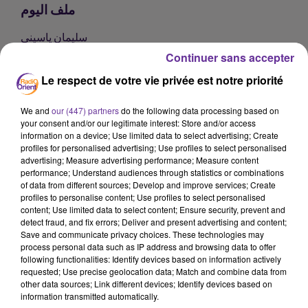
ملف اليوم
سليمان ياسيني
Continuer sans accepter
ملف اليوم
Le respect de votre vie privée est notre priorité
ملف اليوم
We and
our (447) partners
do the following data processing based on
0:00
10 min 26 sec
your consent and/or our legitimate interest: Store and/or access
information on a device; Use limited data to select advertising; Create
profiles for personalised advertising; Use profiles to select personalised
advertising; Measure advertising performance; Measure content
performance; Understand audiences through statistics or combinations
of data from different sources; Develop and improve services; Create
profiles to personalise content; Use profiles to select personalised
content; Use limited data to select content; Ensure security, prevent and
detect fraud, and fix errors; Deliver and present advertising and content;
Save and communicate privacy choices. These technologies may
process personal data such as IP address and browsing data to offer
following functionalities: Identify devices based on information actively
requested; Use precise geolocation data; Match and combine data from
other data sources; Link different devices; Identify devices based on
SUR LE MÊME SUJET
information transmitted automatically.