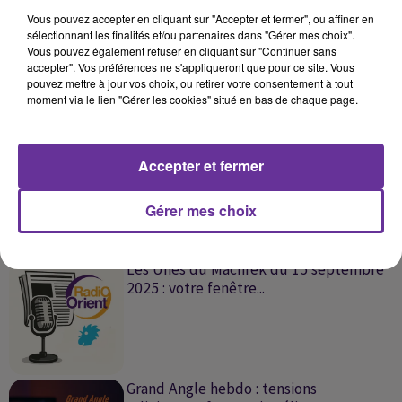
Vous pouvez accepter en cliquant sur "Accepter et fermer", ou affiner en
Offensive israélienne à Gaza : Macron
sélectionnant les finalités et/ou partenaires dans "Gérer mes choix".
pourrait annoncer la...
Vous pouvez également refuser en cliquant sur "Continuer sans
accepter". Vos préférences ne s'appliqueront que pour ce site. Vous
pouvez mettre à jour vos choix, ou retirer votre consentement à tout
moment via le lien "Gérer les cookies" situé en bas de chaque page.
Les Unes du Machrek du 17 septembre
Accepter et fermer
2025 : votre fenêtre...
Gérer mes choix
Les Unes du Machrek du 15 septembre
2025 : votre fenêtre...
Grand Angle hebdo : tensions