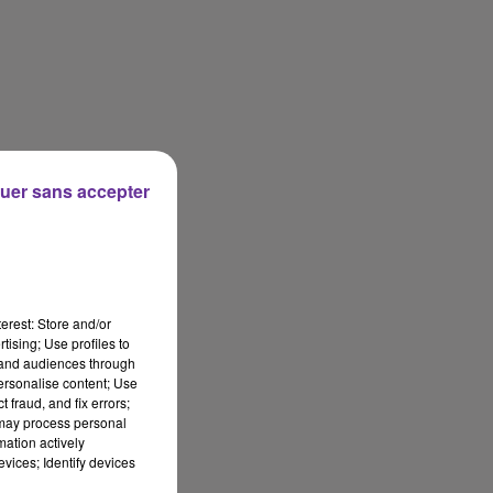
uer sans accepter
erest: Store and/or
tising; Use profiles to
tand audiences through
personalise content; Use
 fraud, and fix errors;
 may process personal
mation actively
vices; Identify devices