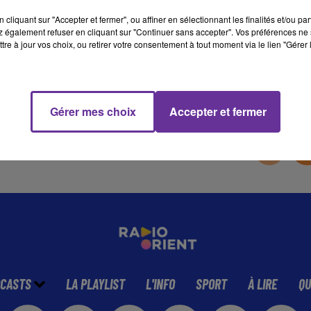
cliquant sur "Accepter et fermer", ou affiner en sélectionnant les finalités et/ou pa
 également refuser en cliquant sur "Continuer sans accepter". Vos préférences ne 
6 min 49 
tre à jour vos choix, ou retirer votre consentement à tout moment via le lien "Gérer 
Gérer mes choix
Accepter et fermer
CASTS
LA PLAYLIST
L'INFO
SPORT
À LIRE
QU