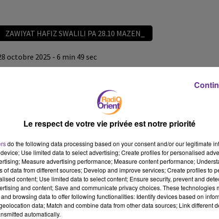
ZAWIYAT HAFIZ SWALILI PA 28.10 MAZEN_
28 octobre 2025 - 6 min 49 sec
ZAWIYAT HAFIZ SWALILI PA 28.10 MAZEN_
Contin
omar
ZAWIYAT HAFIZ SWALILI PA 28.10 MAZEN_
Le respect de votre vie privée est notre priorité
ZAWIYAT HAFIZ SWALILI PA 28.10 MAZEN_
ers
do the following data processing based on your consent and/or our legitimate int
device; Use limited data to select advertising; Create profiles for personalised adver
vertising; Measure advertising performance; Measure content performance; Unders
ns of data from different sources; Develop and improve services; Create profiles to 
alised content; Use limited data to select content; Ensure security, prevent and detect
ertising and content; Save and communicate privacy choices. These technologies
and browsing data to offer following functionalities: Identify devices based on infor
eolocation data; Match and combine data from other data sources; Link different de
nsmitted automatically.