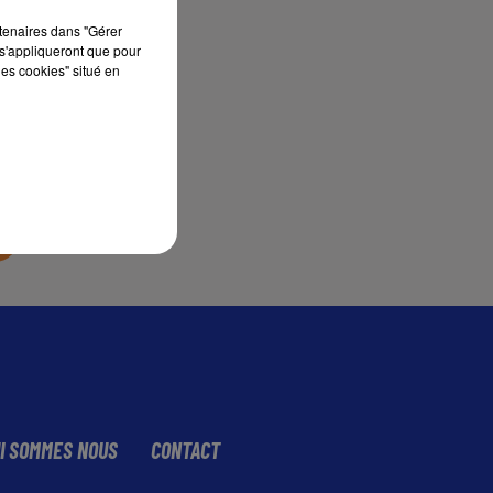
rtenaires dans "Gérer
s'appliqueront que pour
sec
les cookies" situé en
I SOMMES NOUS
CONTACT