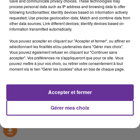
Save and communicate privacy choices. These technologies may
ZAWIYAT AL CHARK `RAZZAN `ROGER`ISMAT MANSOUR P
process personal data such as IP address and browsing data to offer
following functionalities: Identify devices based on information actively
requested; Use precise geolocation data; Match and combine data from
13 octobre 2025 - 7 min 10 sec
other data sources; Link different devices; Identify devices based on
ZAWIYAT AL CHARK `RAZZAN `ROGER`ISMAT
information transmitted automatically.
MANSOUR PA 13`10`25_
Vous pouvez accepter en cliquant sur "Accepter et fermer", ou affiner en
sélectionnant les finalités et/ou partenaires dans "Gérer mes choix".
omar
Vous pouvez également refuser en cliquant sur "Continuer sans
accepter". Vos préférences ne s'appliqueront que pour ce site. Vous
ZAWIYAT AL CHARK `RAZZAN `ROGER`ISMAT
pouvez mettre à jour vos choix, ou retirer votre consentement à tout
MANSOUR PA 13`10`25_
moment via le lien "Gérer les cookies" situé en bas de chaque page.
ZAWIYAT AL CHARK `RAZZAN `ROGER`ISMAT
MANSOUR PA 13`10`25_
Accepter et fermer
0:00
7 min 10 sec
Gérer mes choix