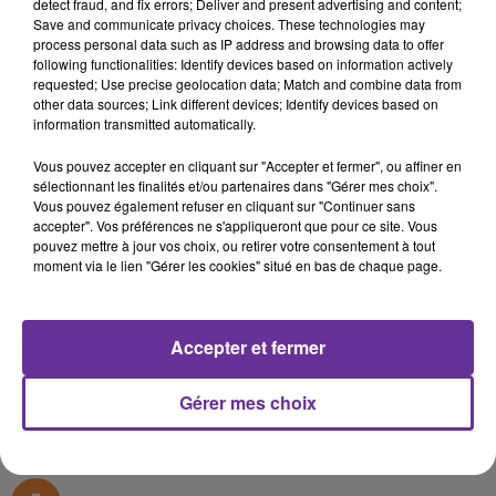
detect fraud, and fix errors; Deliver and present advertising and content;
Save and communicate privacy choices. These technologies may
process personal data such as IP address and browsing data to offer
ZAWIYAT AL CHARK PA `TAREK WEHBE `VOL DU LOUVRE 
following functionalities: Identify devices based on information actively
requested; Use precise geolocation data; Match and combine data from
other data sources; Link different devices; Identify devices based on
27 octobre 2025 - 1 sec
information transmitted automatically.
ZAWIYAT AL CHARK PA `TAREK WEHBE `VOL DU
LOUVRE `ROGER 27`10`25_
Vous pouvez accepter en cliquant sur "Accepter et fermer", ou affiner en
sélectionnant les finalités et/ou partenaires dans "Gérer mes choix".
Vous pouvez également refuser en cliquant sur "Continuer sans
omar
accepter". Vos préférences ne s'appliqueront que pour ce site. Vous
pouvez mettre à jour vos choix, ou retirer votre consentement à tout
ZAWIYAT AL CHARK PA `TAREK WEHBE `VOL DU
moment via le lien "Gérer les cookies" situé en bas de chaque page.
LOUVRE `ROGER 27`10`25_
ZAWIYAT AL CHARK PA `TAREK WEHBE `VOL DU
LOUVRE `ROGER 27`10`25_
Accepter et fermer
0:00
1 sec
Gérer mes choix