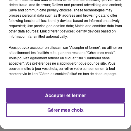
detect fraud, and fix errors; Deliver and present advertising and content;
Save and communicate privacy choices. These technologies may
Pluriel (FR)
process personal data such as IP address and browsing data to offer
following functionalities: Identify devices based on information actively
requested; Use precise geolocation data; Match and combine data from
10 février 2020 - 20 min 43 sec
other data sources; Link different devices; Identify devices based on
information transmitted automatically.
ZARTOSHTE BAKHTIARI, CANDIDAT À NEUILLY-
SUR-MARNE, INVITÉ DE PLURIEL
Vous pouvez accepter en cliquant sur "Accepter et fermer", ou affiner en
sélectionnant les finalités et/ou partenaires dans "Gérer mes choix".
Radio Orient
Vous pouvez également refuser en cliquant sur "Continuer sans
accepter". Vos préférences ne s'appliqueront que pour ce site. Vous
Pluriel (FR)
pouvez mettre à jour vos choix, ou retirer votre consentement à tout
moment via le lien "Gérer les cookies" situé en bas de chaque page.
?L'invité de PLURIEL le 10 février 2020 à 19 h 20 était
Zartoshte BAKHTIARI
, tête de la liste Envie de Neuilly,
candidat aux municipales à Neuilly-Sur-Marne les 15 et
Accepter et fermer
22 mars.
Gérer mes choix
0:00
20 min 43 sec