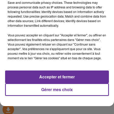
Save and communicate privacy choices. These technologies may
process personal data such as IP address and browsing data to offer
following functionalities: Identify devices based on information actively
Pluriel (FR)
requested; Use precise geolocation data; Match and combine data from
other data sources; Link different devices; Identify devices based on
2 septembre 2019 - 41 min 7 sec
information transmitted automatically.
YASSIN LAMAOUI, CANDIDAT LREM À SAINTE-
Vous pouvez accepter en cliquant sur "Accepter et fermer", ou affiner en
GENEVIÈVE-DES-BOIS INVITÉ DE PLURIEL
sélectionnant les finalités et/ou partenaires dans "Gérer mes choix".
Vous pouvez également refuser en cliquant sur "Continuer sans
Radio Orient
accepter". Vos préférences ne s'appliqueront que pour ce site. Vous
pouvez mettre à jour vos choix, ou retirer votre consentement à tout
Pluriel (FR)
moment via le lien "Gérer les cookies" situé en bas de chaque page.
L’invité de Pluriel le lundi 2 septembre 2019 était
Yassin Lamaoui
,
candidat LREM à Sainte-Geneviève-Des-Bois
Accepter et fermer
0:00
41 min 7 sec
Gérer mes choix