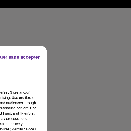
uer sans accepter
erest: Store and/or
tising; Use profiles to
tand audiences through
personalise content; Use
 fraud, and fix errors;
 may process personal
mation actively
vices; Identify devices