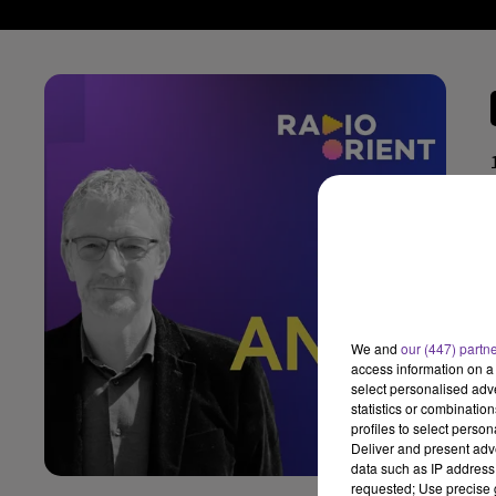
We and
our (447) partn
access information on a 
select personalised ad
statistics or combinatio
profiles to select person
Deliver and present adv
data such as IP address 
requested; Use precise g