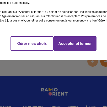
nsmitted automatically.
eux, Laurent Lhardit, député socialiste et président du groupe
d’amitié France-Algérie à l’Assemblée nationale est notre invité.
cliquant sur "Accepter et fermer", ou affiner en sélectionnant les finalités et/ou pa
 également refuser en cliquant sur "Continuer sans accepter". Vos préférences ne 
tre à jour vos choix, ou retirer votre consentement à tout moment via le lien "Gérer 
8 min 6 
Gérer mes choix
Accepter et fermer