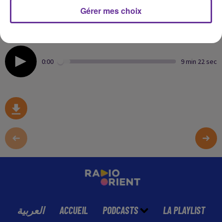
Gérer mes choix
Reda Didi, délégué général de l’association Graines de
France, décrypte les causes profondes de ce phénomène
récurrent.
0:00
9 min 22 sec
العربية
ACCUEIL
PODCASTS
LA PLAYLIST