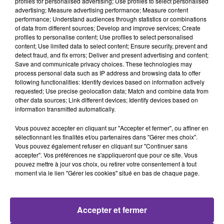
profiles for personalised advertising; Use profiles to select personalised
advertising; Measure advertising performance; Measure content
performance; Understand audiences through statistics or combinations
of data from different sources; Develop and improve services; Create
profiles to personalise content; Use profiles to select personalised
France
Société
Football
content; Use limited data to select content; Ensure security, prevent and
detect fraud, and fix errors; Deliver and present advertising and content;
Grand Angle
Save and communicate privacy choices. These technologies may
process personal data such as IP address and browsing data to offer
following functionalities: Identify devices based on information actively
1er juin 2026 - 9 min 22 sec
requested; Use precise geolocation data; Match and combine data from
VIOLENCES APRÈS PSG-ARSENAL : POURQUOI
other data sources; Link different devices; Identify devices based on
information transmitted automatically.
LE FOOTBALL CRISTALLISE-T-IL AUTANT LES
DÉBORDEMENTS ?
Vous pouvez accepter en cliquant sur "Accepter et fermer", ou affiner en
sélectionnant les finalités et/ou partenaires dans "Gérer mes choix".
Nadia Bencheikh
Vous pouvez également refuser en cliquant sur "Continuer sans
accepter". Vos préférences ne s'appliqueront que pour ce site. Vous
Grand Angle
pouvez mettre à jour vos choix, ou retirer votre consentement à tout
moment via le lien "Gérer les cookies" situé en bas de chaque page.
La victoire du PSG en Ligue des Champions a été marquée
par des violences et des centaines d’interpellations à
Paris et dans plusieurs villes de France. Pourquoi ces
Accepter et fermer
débordements accompagnent-ils régulièrement les
grands rendez-vous du football ? Dans ce Grand Angle,