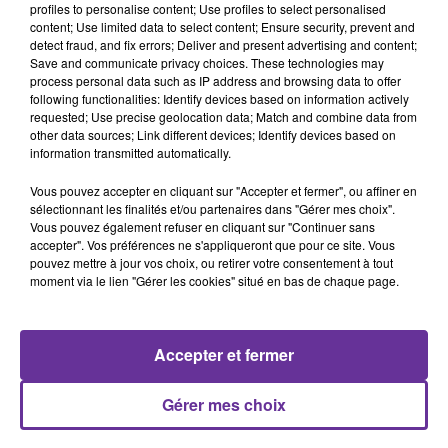
profiles to personalise content; Use profiles to select personalised
Livres
Culture
Un ouvrage un éclairage
content; Use limited data to select content; Ensure security, prevent and
detect fraud, and fix errors; Deliver and present advertising and content;
15 mai 2026 - 14 min 53 sec
Save and communicate privacy choices. These technologies may
process personal data such as IP address and browsing data to offer
UN OUVRAGE, UN ÉCLAIRAGE : « IL SUFFIT
following functionalities: Identify devices based on information actively
PARFOIS D’UN CRI… »
requested; Use precise geolocation data; Match and combine data from
other data sources; Link different devices; Identify devices based on
Nadia Bencheikh
information transmitted automatically.
Un ouvrage, un éclairage
Vous pouvez accepter en cliquant sur "Accepter et fermer", ou affiner en
sélectionnant les finalités et/ou partenaires dans "Gérer mes choix".
“Un scientifique assassiné en Amazonie, des éléphants
Vous pouvez également refuser en cliquant sur "Continuer sans
au comportement troublant en Namibie…
accepter". Vos préférences ne s'appliqueront que pour ce site. Vous
pouvez mettre à jour vos choix, ou retirer votre consentement à tout
Dans Il suffit parfois d’un cri…, Ludovic Deblois tisse un
moment via le lien "Gérer les cookies" situé en bas de chaque page.
récit où se croisent science, intelligence artificielle et
équilibres des échosystèmes.
Un roman ancré dans le réel, qui interroge les tensions
Accepter et fermer
de notre époque et notre capacité à entendre les signaux
faibles.”
Gérer mes choix
0:00
14 min 53 sec