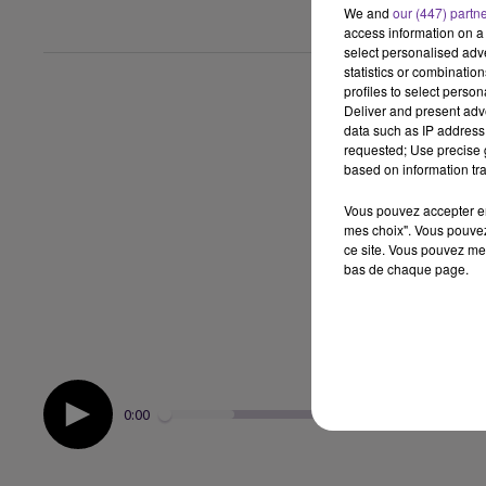
We and
our (447) partn
access information on a 
select personalised ad
statistics or combinatio
profiles to select person
Deliver and present adv
data such as IP address 
requested; Use precise g
based on information tra
Vous pouvez accepter en 
mes choix". Vous pouvez
ce site. Vous pouvez met
bas de chaque page.
0:00