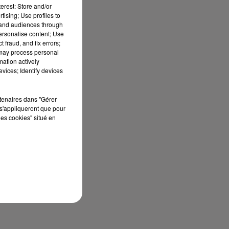
erest: Store and/or
tising; Use profiles to
tand audiences through
personalise content; Use
 fraud, and fix errors;
 may process personal
mation actively
vices; Identify devices
rtenaires dans "Gérer
s'appliqueront que pour
les cookies" situé en
sec