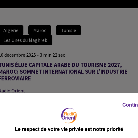
Algérie
Maroc
Tunisie
Les Unes du Maghreb
10 décembre 2025 - 3 min 22 sec
TUNIS ÉLUE CAPITALE ARABE DU TOURISME 2027,
MAROC: SOMMET INTERNATIONAL SUR L’INDUSTRIE
FERROVIAIRE
Radio Orient
Revue de presse des médias du Maghreb
Contin
Au sommaire :
Algérie
Le respect de votre vie privée est notre priorité
– Ouverture officielle de l’ambassade d’Algérie à Bratislava et
volonté de renforcer la coopération avec la Slovaquie — Akhbar El