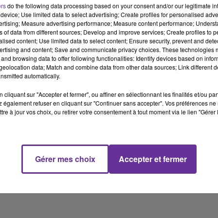
ers
do the following data processing based on your consent and/or our legitimate int
Bilad
device; Use limited data to select advertising; Create profiles for personalised adver
– Victoire de l’Algérie face à l’Irak et qualification pour les quarts
vertising; Measure advertising performance; Measure content performance; Unders
ns of data from different sources; Develop and improve services; Create profiles to 
de finale de la Coupe arabe — El Ghad El Djazaïri
alised content; Use limited data to select content; Ensure security, prevent and detect
Maroc
ertising and content; Save and communicate privacy choices. These technologies
and browsing data to offer following functionalities: Identify devices based on infor
– Sommet international sur l’industrie ferroviaire : accords et
eolocation data; Match and combine data from other data sources; Link different de
innovations pour l’avenir du transport — Maghreb Now
nsmitted automatically.
– Le Maroc réaffirme son soutien à la cause palestinienne lors
cliquant sur "Accepter et fermer", ou affiner en sélectionnant les finalités et/ou pa
d’une cérémonie à Addis-Abeba — Medi 1
 également refuser en cliquant sur "Continuer sans accepter". Vos préférences ne 
tre à jour vos choix, ou retirer votre consentement à tout moment via le lien "Gérer 
Tunisie
– Tunis élue Capitale arabe du tourisme 2027 — La Presse de
Tunisie
– Participation de la Tunisie aux Jeux africains 2025 avec 118
Gérer mes choix
Accepter et fermer
athlètes
3 min 22 