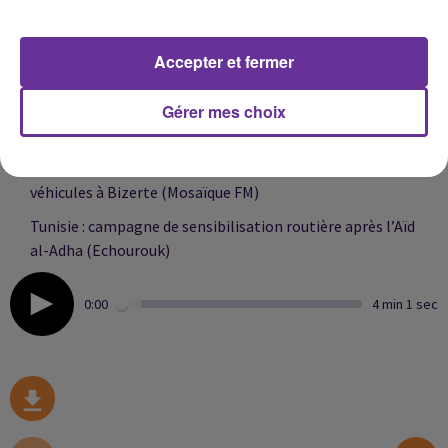
les déplacements des chauffeurs marocains (Hespress)
Algérie : des candidats exclus des législatives contestent
Accepter et fermer
leur éviction devant la justice (El Khabar)
Gérer mes choix
Algérie : les premiers recours de candidats soupçonnés
de corruption rejetés par les tribunaux (El Khabar)
Tunisie : sept morts dans un accident impliquant cinq
véhicules à Bizerte (Mosaïque FM)
Tunisie : campagne de sensibilisation routière après l’Aïd
al-Adha (Echourouk)
0:00
4 min 1 sec