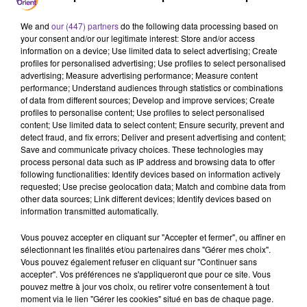
We and
our (447) partners
do the following data processing based on
your consent and/or our legitimate interest: Store and/or access
information on a device; Use limited data to select advertising; Create
Tunisie
Maroc
Algérie
profiles for personalised advertising; Use profiles to select personalised
advertising; Measure advertising performance; Measure content
Les Unes du Maghreb
performance; Understand audiences through statistics or combinations
of data from different sources; Develop and improve services; Create
profiles to personalise content; Use profiles to select personalised
29 mai 2026 - 4 min 1 sec
content; Use limited data to select content; Ensure security, prevent and
TENSIONS SUR LES VISAS AU MAROC ET
detect fraud, and fix errors; Deliver and present advertising and content;
Save and communicate privacy choices. These technologies may
BATAILLE JUDICIAIRE AUTOUR DES
process personal data such as IP address and browsing data to offer
LÉGISLATIVES EN ALGÉRIE
following functionalities: Identify devices based on information actively
requested; Use precise geolocation data; Match and combine data from
Radio Orient
other data sources; Link different devices; Identify devices based on
information transmitted automatically.
Revue de presse des médias du Maghreb
Vous pouvez accepter en cliquant sur "Accepter et fermer", ou affiner en
Au sommaire:
sélectionnant les finalités et/ou partenaires dans "Gérer mes choix".
Vous pouvez également refuser en cliquant sur "Continuer sans
Maroc : colère des transporteurs après les refus massifs
accepter". Vos préférences ne s'appliqueront que pour ce site. Vous
de visas français pour les chauffeurs routiers (Hespress)
pouvez mettre à jour vos choix, ou retirer votre consentement à tout
moment via le lien "Gérer les cookies" situé en bas de chaque page.
Maroc : le système européen EES complique davantage