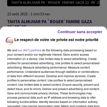
TAHTA ALMIJHAR PA `ROGER`FAMINE GAZA 22`08`25
22 août 2025 - 1 min 53 sec
TAHTA ALMIJHAR PA `ROGER`FAMINE GAZA
22`08`25
Continuer sans accepter
omar
Le respect de votre vie privée est notre priorité
TAHTA ALMIJHAR PA `ROGER`FAMINE GAZA 22`08`25
We and
our (447) partners
do the following data processing based on
TAHTA ALMIJHAR PA `ROGER`FAMINE GAZA 22`08`25
your consent and/or our legitimate interest: Store and/or access
information on a device; Use limited data to select advertising; Create
profiles for personalised advertising; Use profiles to select personalised
0:00
1 min 53 sec
advertising; Measure advertising performance; Measure content
performance; Understand audiences through statistics or combinations
of data from different sources; Develop and improve services; Create
profiles to personalise content; Use profiles to select personalised
content; Use limited data to select content; Ensure security, prevent and
detect fraud, and fix errors; Deliver and present advertising and content;
Save and communicate privacy choices. These technologies may
process personal data such as IP address and browsing data to offer
following functionalities: Identify devices based on information actively
requested; Use precise geolocation data; Match and combine data from