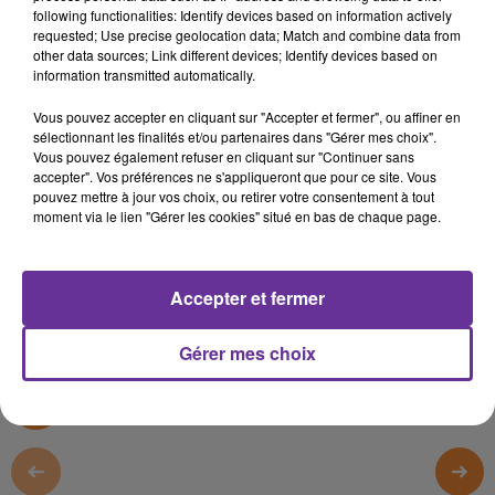
following functionalities: Identify devices based on information actively
19 novembre 2019 - 40 min 2 sec
requested; Use precise geolocation data; Match and combine data from
other data sources; Link different devices; Identify devices based on
TAHAR BEKRI ÉTAIT L'INVITÉ DE PARCOURS
information transmitted automatically.
Radio Orient
Vous pouvez accepter en cliquant sur "Accepter et fermer", ou affiner en
sélectionnant les finalités et/ou partenaires dans "Gérer mes choix".
PARCOURS
Vous pouvez également refuser en cliquant sur "Continuer sans
Le poète franco-tunisien
Tahar Bekri
était l'invité de
accepter". Vos préférences ne s'appliqueront que pour ce site. Vous
pouvez mettre à jour vos choix, ou retirer votre consentement à tout
Parcours le mardi 19 novembre 2019.
moment via le lien "Gérer les cookies" situé en bas de chaque page.
Emission présentée par Loïc Barrière
Accepter et fermer
0:00
40 min 2 sec
Gérer mes choix