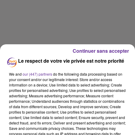
Continuer sans accepter
Le respect de votre vie privée est notre priorité
We and
our (447) partners
do the following data processing based on
your consent and/or our legitimate interest: Store and/or access
information on a device; Use limited data to select advertising; Create
profiles for personalised advertising; Use profiles to select personalised
advertising; Measure advertising performance; Measure content
performance; Understand audiences through statistics or combinations
of data from different sources; Develop and improve services; Create
profiles to personalise content; Use profiles to select personalised
content; Use limited data to select content; Ensure security, prevent and
detect fraud, and fix errors; Deliver and present advertising and content;
PARCOURS
Save and communicate privacy choices. These technologies may
process personal data such as IP address and browsing data to offer