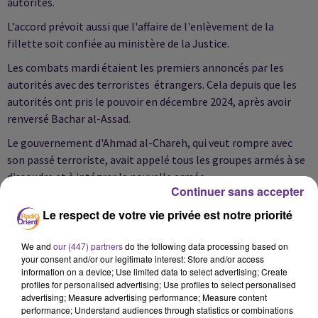
autorités.
L’accord prévoit aussi que l'affaire de l'enlèvement de la
fillette soit confiée au ministère de la Justice.
Les combats mardi étaient les premiers annoncés par les
autorités avec des terroristes étrangers. Cela depuis que les
autorités ont pris le pouvoir en décembre 2024, après avoir
renversé Bachar al-Assad.
Le gouvernement d'Ahmad al-Chareh, qui veut rompre avec
son passé terroriste, avait appelé tous les groupes armés à se
dissoudre et à intégrer la nouvelle armée.
Continuer sans accepter
Qui sont les terroristes dirigés par Oumar Diaby ?
Le respect de votre vie privée est notre priorité
D’abord, qui est Oumar Diaby ? Eh bien c’est un ancien
délinquant franco-sénégalais. Un homme âgé de 50 ans devenu
We and
our (447) partners
do the following data processing based on
prêcheur.
your consent and/or our legitimate interest: Store and/or access
information on a device; Use limited data to select advertising; Create
Son groupe est constitué de quelques dizaines de membres et
profiles for personalised advertising; Use profiles to select personalised
advertising; Measure advertising performance; Measure content
sont retranchés dans le camp avec leurs familles.
performance; Understand audiences through statistics or combinations