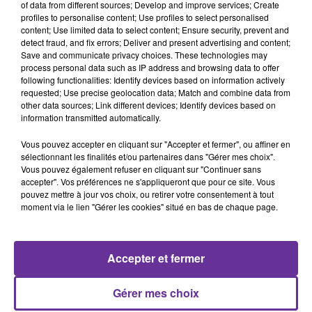
of data from different sources; Develop and improve services; Create
Selon Rami Abdel Rahmane, directeur de l'Observatoire syrien
profiles to personalise content; Use profiles to select personalised
des droits de l'Homme, des "jihadistes étrangers", en
content; Use limited data to select content; Ensure security, prevent and
particulier d'Asie centrale, avaient "mené une médiation"
detect fraud, and fix errors; Deliver and present advertising and content;
Save and communicate privacy choices. These technologies may
mardi pour parvenir à une issue pacifique.
process personal data such as IP address and browsing data to offer
Les terroristes français qui se font appeler "Firqat al
following functionalities: Identify devices based on information actively
requested; Use precise geolocation data; Match and combine data from
Ghouraba" (le Groupe des étrangers), est en réalité un groupe
other data sources; Link different devices; Identify devices based on
que l’on peut qualifier de marginal et sans lien avec le groupe
information transmitted automatically.
Etat islamique. Daech qui avait régné par la terreur en Syrie et
Vous pouvez accepter en cliquant sur "Accepter et fermer", ou affiner en
en Irak avant d'être défait.
sélectionnant les finalités et/ou partenaires dans "Gérer mes choix".
Vous pouvez également refuser en cliquant sur "Continuer sans
Des milliers de terroristes étrangers, dont des Occidentaux,
accepter". Vos préférences ne s'appliqueront que pour ce site. Vous
avaient lors afflué en Syrie pendant la guerre civile. Et parmi
pouvez mettre à jour vos choix, ou retirer votre consentement à tout
eux de nombreux Français.
moment via le lien "Gérer les cookies" situé en bas de chaque page.
Accepter et fermer
Gérer mes choix