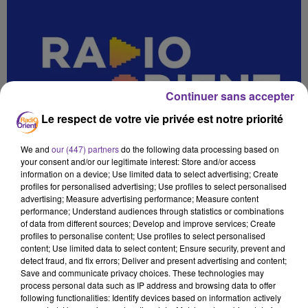
Continuer sans accepter
Le respect de votre vie privée est notre priorité
We and
our (447) partners
do the following data processing based on
your consent and/or our legitimate interest: Store and/or access
information on a device; Use limited data to select advertising; Create
profiles for personalised advertising; Use profiles to select personalised
advertising; Measure advertising performance; Measure content
performance; Understand audiences through statistics or combinations
of data from different sources; Develop and improve services; Create
profiles to personalise content; Use profiles to select personalised
content; Use limited data to select content; Ensure security, prevent and
detect fraud, and fix errors; Deliver and present advertising and content;
Save and communicate privacy choices. These technologies may
process personal data such as IP address and browsing data to offer
SPORT SANS FRONTIERES 1 12 2025_
following functionalities: Identify devices based on information actively