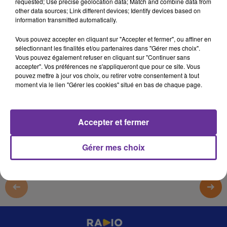
requested; Use precise geolocation data; Match and combine data from
1er décembre 2025 - 13 min 25 sec
other data sources; Link different devices; Identify devices based on
information transmitted automatically.
SPORT SANS FRONTIERES 1 12 2025_
Vous pouvez accepter en cliquant sur "Accepter et fermer", ou affiner en
qc
sélectionnant les finalités et/ou partenaires dans "Gérer mes choix".
Vous pouvez également refuser en cliquant sur "Continuer sans
SPORT SANS FRONTIERES 1 12 2025_
accepter". Vos préférences ne s'appliqueront que pour ce site. Vous
pouvez mettre à jour vos choix, ou retirer votre consentement à tout
SPORT SANS FRONTIERES 1 12 2025_
moment via le lien "Gérer les cookies" situé en bas de chaque page.
0:00
13 min 25 sec
Accepter et fermer
Gérer mes choix