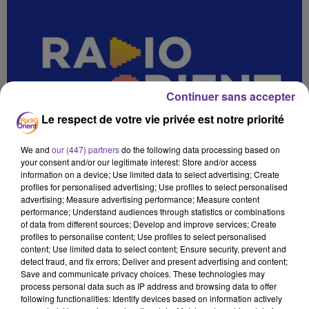
Continuer sans accepter
Le respect de votre vie privée est notre priorité
We and
our (447) partners
do the following data processing based on
your consent and/or our legitimate interest: Store and/or access
information on a device; Use limited data to select advertising; Create
profiles for personalised advertising; Use profiles to select personalised
advertising; Measure advertising performance; Measure content
performance; Understand audiences through statistics or combinations
of data from different sources; Develop and improve services; Create
profiles to personalise content; Use profiles to select personalised
content; Use limited data to select content; Ensure security, prevent and
detect fraud, and fix errors; Deliver and present advertising and content;
Save and communicate privacy choices. These technologies may
process personal data such as IP address and browsing data to offer
SPORT SANS FRONTIERE 9 10 2025_
following functionalities: Identify devices based on information actively