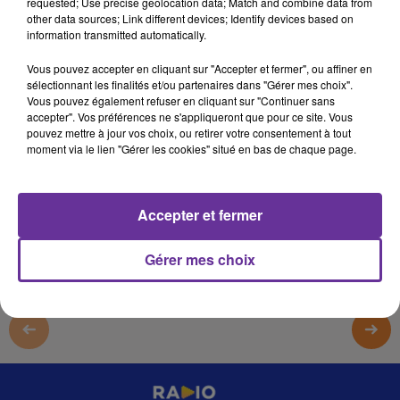
requested; Use precise geolocation data; Match and combine data from
9 octobre 2025 - 1 sec
other data sources; Link different devices; Identify devices based on
information transmitted automatically.
SPORT SANS FRONTIERE 9 10 2025_
Vous pouvez accepter en cliquant sur "Accepter et fermer", ou affiner en
omar
sélectionnant les finalités et/ou partenaires dans "Gérer mes choix".
Vous pouvez également refuser en cliquant sur "Continuer sans
SPORT SANS FRONTIERE 9 10 2025_
accepter". Vos préférences ne s'appliqueront que pour ce site. Vous
pouvez mettre à jour vos choix, ou retirer votre consentement à tout
SPORT SANS FRONTIERE 9 10 2025_
moment via le lien "Gérer les cookies" situé en bas de chaque page.
0:00
1 sec
Accepter et fermer
Gérer mes choix