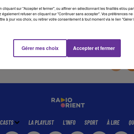
cliquant sur "Accepter et fermer", ou affiner en sélectionnant les finalités et/ou pa
 également refuser en cliquant sur "Continuer sans accepter". Vos préférences ne 
12 min 38 
tre à jour vos choix, ou retirer votre consentement à tout moment via le lien "Gérer 
Gérer mes choix
Accepter et fermer
CASTS
LA PLAYLIST
L'INFO
SPORT
À LIRE
QU