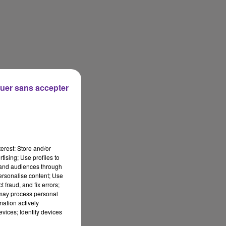
uer sans accepter
erest: Store and/or
tising; Use profiles to
tand audiences through
personalise content; Use
 fraud, and fix errors;
 may process personal
mation actively
vices; Identify devices