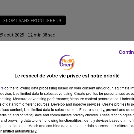
SPORT SANS FRONTIERE 29
29 août 2025 - 12 min 38 sec
SPORT SANS FRONTIERE 29
Contin
omar
SPORT SANS FRONTIERE 29
Le respect de votre vie privée est notre priorité
SPORT SANS FRONTIERE 29
ers
do the following data processing based on your consent and/or our legitimate int
device; Use limited data to select advertising; Create profiles for personalised adver
vertising; Measure advertising performance; Measure content performance; Unders
ns of data from different sources; Develop and improve services; Create profiles to 
alised content; Use limited data to select content; Ensure security, prevent and detect
ertising and content; Save and communicate privacy choices. These technologies
and browsing data to offer following functionalities: Identify devices based on infor
eolocation data; Match and combine data from other data sources; Link different de
nsmitted automatically.