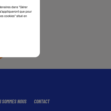
rtenaires dans "Gérer
s'appliqueront que pour
sec
les cookies" situé en
I SOMMES NOUS
CONTACT