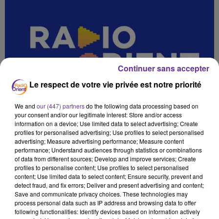
Continuer sans accepter
Le respect de votre vie privée est notre priorité
We and
our (447) partners
do the following data processing based on
your consent and/or our legitimate interest: Store and/or access
information on a device; Use limited data to select advertising; Create
profiles for personalised advertising; Use profiles to select personalised
advertising; Measure advertising performance; Measure content
performance; Understand audiences through statistics or combinations
of data from different sources; Develop and improve services; Create
profiles to personalise content; Use profiles to select personalised
content; Use limited data to select content; Ensure security, prevent and
detect fraud, and fix errors; Deliver and present advertising and content;
Save and communicate privacy choices. These technologies may
process personal data such as IP address and browsing data to offer
SPORT SANS FRONTIERE 13 10 2025 _
following functionalities: Identify devices based on information actively