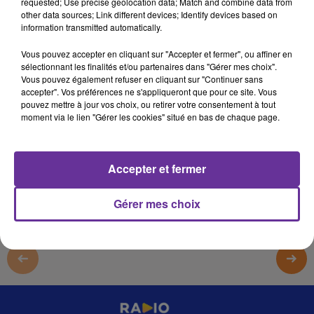
requested; Use precise geolocation data; Match and combine data from
13 octobre 2025 - 1 sec
other data sources; Link different devices; Identify devices based on
information transmitted automatically.
SPORT SANS FRONTIERE 13 10 2025 _
Vous pouvez accepter en cliquant sur "Accepter et fermer", ou affiner en
omar
sélectionnant les finalités et/ou partenaires dans "Gérer mes choix".
Vous pouvez également refuser en cliquant sur "Continuer sans
SPORT SANS FRONTIERE 13 10 2025 _
accepter". Vos préférences ne s'appliqueront que pour ce site. Vous
pouvez mettre à jour vos choix, ou retirer votre consentement à tout
SPORT SANS FRONTIERE 13 10 2025 _
moment via le lien "Gérer les cookies" situé en bas de chaque page.
0:00
1 sec
Accepter et fermer
Gérer mes choix