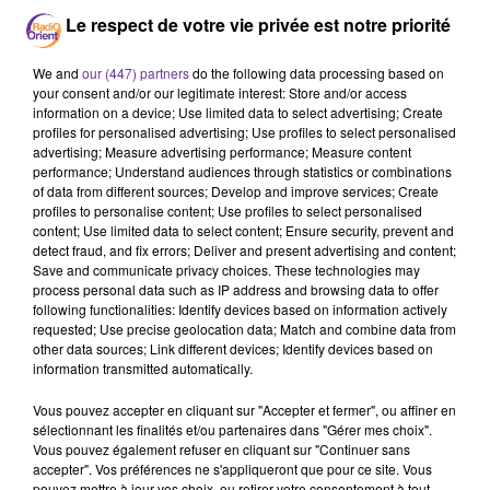
Le respect de votre vie privée est notre priorité
We and
our (447) partners
do the following data processing based on
your consent and/or our legitimate interest: Store and/or access
information on a device; Use limited data to select advertising; Create
profiles for personalised advertising; Use profiles to select personalised
SAWA
advertising; Measure advertising performance; Measure content
performance; Understand audiences through statistics or combinations
27 novembre 2020 - 17 min 29 sec
of data from different sources; Develop and improve services; Create
profiles to personalise content; Use profiles to select personalised
SAWA; TÉLÉTHON 2020 FACE À LA COVID-19!
content; Use limited data to select content; Ensure security, prevent and
INVITÉ: CHRISTIAN COTTET, DIRECTEUR
detect fraud, and fix errors; Deliver and present advertising and content;
GÉNÉRAL DE L'AFM-TÉLÉTHO
Save and communicate privacy choices. These technologies may
process personal data such as IP address and browsing data to offer
following functionalities: Identify devices based on information actively
Radio Orient
requested; Use precise geolocation data; Match and combine data from
other data sources; Link different devices; Identify devices based on
SAWA
information transmitted automatically.
Téléthon 2020: Événement annuel incontournable pour
Vous pouvez accepter en cliquant sur "Accepter et fermer", ou affiner en
lutter contre les myopathies, le Téléthon doit évoluer
sélectionnant les finalités et/ou partenaires dans "Gérer mes choix".
pour s'adapter au contexte sanitaire. Face au
Vous pouvez également refuser en cliquant sur "Continuer sans
coronavirus, le Téléthon sera 100% digital les 4 et 5
accepter". Vos préférences ne s'appliqueront que pour ce site. Vous
pouvez mettre à jour vos choix, ou retirer votre consentement à tout