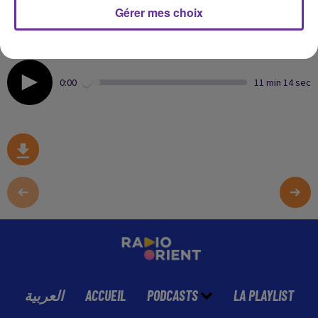
élèves.
Gérer mes choix
Témoignages de Baghdadi Khadija et Oum Bilal sur
radio Orient .
0:00
11 min 14 sec
العربية
ACCUEIL
PODCASTS
LA PLAYLIST