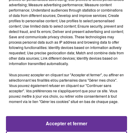
advertising; Measure advertising performance; Measure content
performance; Understand audiences through statistics or combinations
of data from different sources; Develop and improve services; Create
profiles to personalise content; Use profiles to select personalised
SAWA
content; Use limited data to select content; Ensure security, prevent and
detect fraud, and fix errors; Deliver and present advertising and content;
Save and communicate privacy choices. These technologies may
24 juin 2021 - 11 min 14 sec
process personal data such as IP address and browsing data to offer
following functionalities: Identify devices based on information actively
SAWA:QUEL EST LE RÔLE DES PARENTS
requested; Use precise geolocation data; Match and combine data from
PENDANT LES PÉRIODES D’EXAMEN ? DES
other data sources; Link different devices; Identify devices based on
PARENTS D ÉLÈVES TÉMOIGNENT SU
information transmitted automatically.
Radio Orient
Vous pouvez accepter en cliquant sur "Accepter et fermer", ou affiner en
sélectionnant les finalités et/ou partenaires dans "Gérer mes choix".
SAWA
Vous pouvez également refuser en cliquant sur "Continuer sans
accepter". Vos préférences ne s'appliqueront que pour ce site. Vous
Contrairement à ce que l’on a longtemps pensé,
pouvez mettre à jour vos choix, ou retirer votre consentement à tout
moment via le lien "Gérer les cookies" situé en bas de chaque page.
l’école n’est pas l’unique responsable de la réussite
ou de l’échec scolaire des enfants. En effet, l’attitude
de la famille, notamment celle des parents, est un
Accepter et fermer
facteur clé du bon déroulement de la scolarité des