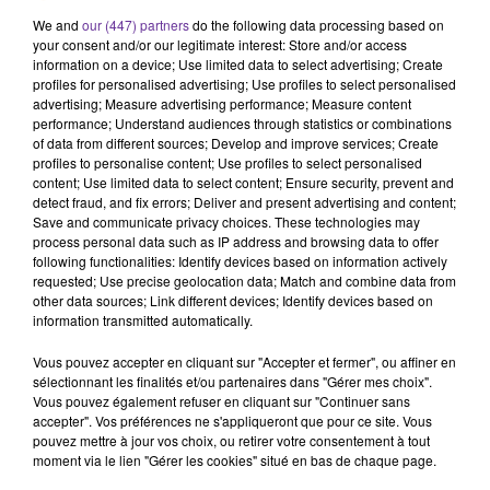
We and
our (447) partners
do the following data processing based on
your consent and/or our legitimate interest: Store and/or access
information on a device; Use limited data to select advertising; Create
profiles for personalised advertising; Use profiles to select personalised
advertising; Measure advertising performance; Measure content
performance; Understand audiences through statistics or combinations
SAWA
of data from different sources; Develop and improve services; Create
profiles to personalise content; Use profiles to select personalised
content; Use limited data to select content; Ensure security, prevent and
16 novembre 2020 - 18 min 10 sec
detect fraud, and fix errors; Deliver and present advertising and content;
SAWA; JOURNÉE NATIONALE DE LA TRISOMIE
Save and communicate privacy choices. These technologies may
process personal data such as IP address and browsing data to offer
21: INVITÉE SANDRINE FRISON, PRÉSIDENTE DE
following functionalities: Identify devices based on information actively
L’ASSOCIATION CHRO
requested; Use precise geolocation data; Match and combine data from
other data sources; Link different devices; Identify devices based on
Radio Orient
information transmitted automatically.
SAWA
Vous pouvez accepter en cliquant sur "Accepter et fermer", ou affiner en
sélectionnant les finalités et/ou partenaires dans "Gérer mes choix".
Handicap:
«
Chromosome Surprise soutien à Camille&Co
Vous pouvez également refuser en cliquant sur "Continuer sans
» est une association qui a pour mission de promouvoir
accepter". Vos préférences ne s'appliqueront que pour ce site. Vous
pouvez mettre à jour vos choix, ou retirer votre consentement à tout
l'inclusion des personnes porteuses d'une particularité
moment via le lien "Gérer les cookies" situé en bas de chaque page.
dans notre société que ce soit sur le plan social, scolaire,