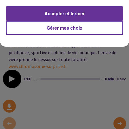
professionnel, culturel ou sportif.
À l'occasion de la Journée nationale de la trisomie 21,
Accepter et fermer
Sandrine FRISON Presidente de l’association «
Chromosome Surprise soutien à Camille&Co », était
Gérer mes choix
l'invitée de l'émission SAWA ce dimanche 15 novembre
pour nous faire part du long combat qu'elle avait menée
au côté de sa fille Camille 23 ans, jeune iséroise
pétillante, sportive et pleine de vie, pour qui.. l'envie de
vivre prenne le dessus sur toute fatalité!
www.chromosome-surprise.fr
0:00
18 min 10 sec