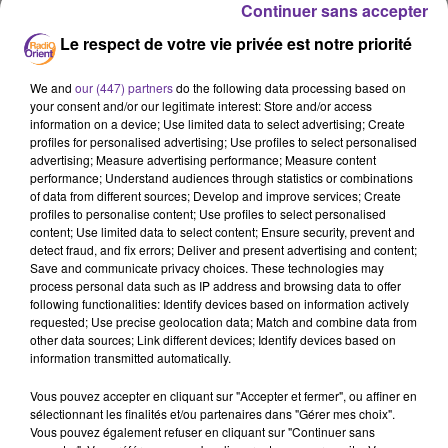
Continuer sans accepter
Le respect de votre vie privée est notre priorité
SAWA
We and
our (447) partners
do the following data processing based on
your consent and/or our legitimate interest: Store and/or access
information on a device; Use limited data to select advertising; Create
26 avril 2021 - 12 min 55 sec
profiles for personalised advertising; Use profiles to select personalised
advertising; Measure advertising performance; Measure content
SAWA:HANDIMAT, L’ENGAGEMENT POUR BISSIE
performance; Understand audiences through statistics or combinations
ET EYENGA CONTINUE, AVEC JEAN-CLAUDE
of data from different sources; Develop and improve services; Create
DIMECH
profiles to personalise content; Use profiles to select personalised
content; Use limited data to select content; Ensure security, prevent and
Radio Orient
detect fraud, and fix errors; Deliver and present advertising and content;
Save and communicate privacy choices. These technologies may
SAWA
process personal data such as IP address and browsing data to offer
following functionalities: Identify devices based on information actively
Solidarité internationale: HANDIMAT est une ONG créée
requested; Use precise geolocation data; Match and combine data from
other data sources; Link different devices; Identify devices based on
en 1979 au service des personnes handicapées.
information transmitted automatically.
L'une des missions de l'ONG HANDIMAT est la collecte de
matériel médical destiné aux personnes en situation de
Vous pouvez accepter en cliquant sur "Accepter et fermer", ou affiner en
handicap pour en faire un don à des personnes
sélectionnant les finalités et/ou partenaires dans "Gérer mes choix".
Vous pouvez également refuser en cliquant sur "Continuer sans
nécessiteuses dans la grande métropole lyonnaise et à