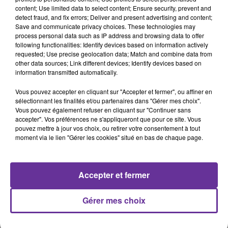
content; Use limited data to select content; Ensure security, prevent and
detect fraud, and fix errors; Deliver and present advertising and content;
Save and communicate privacy choices. These technologies may
process personal data such as IP address and browsing data to offer
SAWA
following functionalities: Identify devices based on information actively
requested; Use precise geolocation data; Match and combine data from
other data sources; Link different devices; Identify devices based on
2 juin 2021 - 11 min 53 sec
information transmitted automatically.
SAWA:AVEC NABIL AYASHI DOCTEUR EN
Vous pouvez accepter en cliquant sur "Accepter et fermer", ou affiner en
NUTRITION, INVITÉ DE RADIO ORIENT, QUI TIRE
sélectionnant les finalités et/ou partenaires dans "Gérer mes choix".
L’ALARME SUR LES RI
Vous pouvez également refuser en cliquant sur "Continuer sans
accepter". Vos préférences ne s'appliqueront que pour ce site. Vous
Radio Orient
pouvez mettre à jour vos choix, ou retirer votre consentement à tout
moment via le lien "Gérer les cookies" situé en bas de chaque page.
SAWA
Avec Nabil Ayashi docteur en nutrition, invité de Radio
Accepter et fermer
Orient, qui tire l’alarme sur les risques de
l’hypercholestérolémie.
Gérer mes choix
0:00
11 min 53 sec