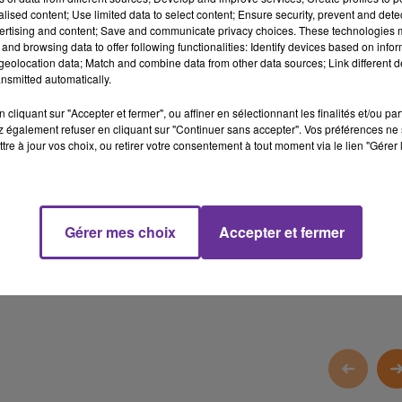
participent dans le but de :
alised content; Use limited data to select content; Ensure security, prevent and detect
ertising and content; Save and communicate privacy choices. These technologies
faciliter la rencontre entre les personnes en situation de
and browsing data to offer following functionalities: Identify devices based on infor
handicap et celles qui ne le sont pas
eolocation data; Match and combine data from other data sources; Link different de
nsmitted automatically.
faire évoluer le regard porté sur le handicap
créer des liens durables dans chaque
cliquant sur "Accepter et fermer", ou affiner en sélectionnant les finalités et/ou pa
 également refuser en cliquant sur "Continuer sans accepter". Vos préférences ne 
l invité de Sawa : Responsable de la Communication
tre à jour vos choix, ou retirer votre consentement à tout moment via le lien "Gérer 
La Nuit du handicap
11 min 22 
Gérer mes choix
Accepter et fermer