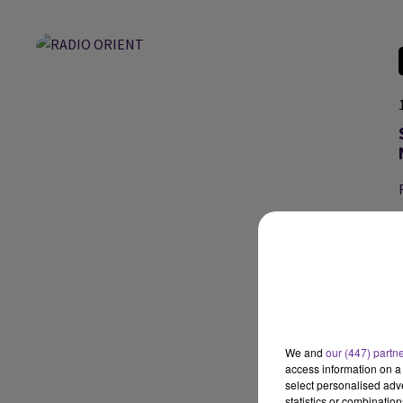
We and
our (447) partn
access information on a 
select personalised ad
statistics or combinatio