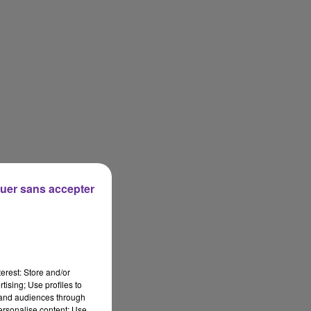
uer sans accepter
erest: Store and/or
tising; Use profiles to
tand audiences through
personalise content; Use