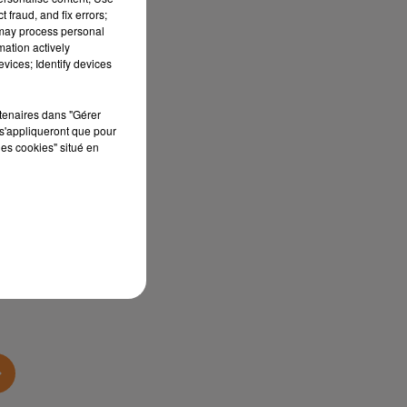
 fraud, and fix errors;
 may process personal
mation actively
vices; Identify devices
rtenaires dans "Gérer
s'appliqueront que pour
les cookies" situé en
sec