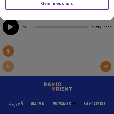
la Télévision algérienne pour la première fois en 1982.
Gérer mes choix
Nadia RAYANE poursuit sa carrière de chanteuse et
donne des concerts à travers l’Europe et le Maghreb.
0:00
22 min 57 sec
العربية
ACCUEIL
PODCASTS
LA PLAYLIST