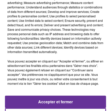
advertising; Measure advertising performance; Measure content
performance; Understand audiences through statistics or combinations
of data from different sources; Develop and improve services; Create
profiles to personalise content; Use profiles to select personalised
content; Use limited data to select content; Ensure security, prevent and
detect fraud, and fix errors; Deliver and present advertising and content;
Save and communicate privacy choices. These technologies may
SAWA
process personal data such as IP address and browsing data to offer
following functionalities: Identify devices based on information actively
23 septembre 2020 - 22 min 57 sec
requested; Use precise geolocation data; Match and combine data from
other data sources; Link different devices; Identify devices based on
SAWA: AVEC L'ARTISTE NADIA RAYANE SUR SA
information transmitted automatically.
CARRIÈRE DE CHANTEUSE ET SES CONCERTS À
TRAVERS L’EUROPE ET
Vous pouvez accepter en cliquant sur "Accepter et fermer", ou affiner en
sélectionnant les finalités et/ou partenaires dans "Gérer mes choix".
Vous pouvez également refuser en cliquant sur "Continuer sans
Radio Orient
accepter". Vos préférences ne s'appliqueront que pour ce site. Vous
pouvez mettre à jour vos choix, ou retirer votre consentement à tout
SAWA
moment via le lien "Gérer les cookies" situé en bas de chaque page.
Nadia RAYANE a, depuis l’âge de six ans, fréquenté le
Conservatoire d’Alger plus exactement celui d’El-Biar.
Elle se perfectionne dans le violon et le chant auprès de
Accepter et fermer
personnalités connues du monde musical. Elle apparait à