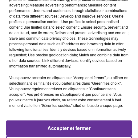
advertising; Measure advertising performance; Measure content
performance; Understand audiences through statistics or combinations
of data from different sources; Develop and improve services; Create
profiles to personalise content; Use profiles to select personalised
content; Use limited data to select content; Ensure security, prevent and
detect fraud, and fix errors; Deliver and present advertising and content;
SAWA
Save and communicate privacy choices. These technologies may
process personal data such as IP address and browsing data to offer
following functionalities: Identify devices based on information actively
4 novembre 2020 - 22 min 34 sec
requested; Use precise geolocation data; Match and combine data from
other data sources; Link different devices; Identify devices based on
SAWA: AVEC DR RABIA BOUALI BENAZZOUZ
information transmitted automatically.
DOCTEUR EN NEUROSCIENCE À L'UNIVERSITÉ
DE BORDEAUX SUR LE PORT
Vous pouvez accepter en cliquant sur "Accepter et fermer", ou affiner en
sélectionnant les finalités et/ou partenaires dans "Gérer mes choix".
Radio Orient
Vous pouvez également refuser en cliquant sur "Continuer sans
accepter". Vos préférences ne s'appliqueront que pour ce site. Vous
SAWA
pouvez mettre à jour vos choix, ou retirer votre consentement à tout
moment via le lien "Gérer les cookies" situé en bas de chaque page.
Le port du masque dès 6 ans n' inspire aucune inquiétude
pour la santé somatique ou la respiration. En revanche,
on sait que le fait de continuer à aller à l'école sera
Accepter et fermer
extrêmement bénéfique pour leur santé psychique, et