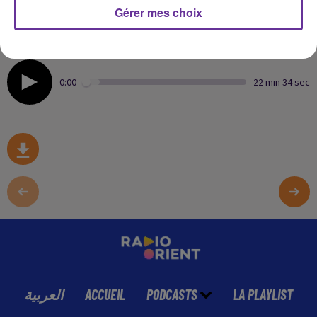
pour combler leur besoin d'avoir une vie d'enfant
Gérer mes choix
Conseils de
Dr Rabia Bouali Benazzouz docteur en
Neuroscience à l'université de Bordeaux
0:00
22 min 34 sec
العربية
ACCUEIL
PODCASTS
LA PLAYLIST