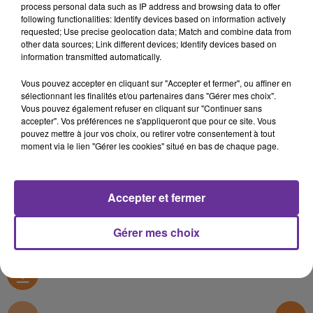
process personal data such as IP address and browsing data to offer
SAWA
following functionalities: Identify devices based on information actively
requested; Use precise geolocation data; Match and combine data from
27 juillet 2020 - 11 min 50 sec
other data sources; Link different devices; Identify devices based on
information transmitted automatically.
SAWA:فصل العشر الاوائل من شهر ذي الحجة مع
الدكتور طارق ابو النور
Vous pouvez accepter en cliquant sur "Accepter et fermer", ou affiner en
sélectionnant les finalités et/ou partenaires dans "Gérer mes choix".
Radio Orient
Vous pouvez également refuser en cliquant sur "Continuer sans
accepter". Vos préférences ne s'appliqueront que pour ce site. Vous
SAWA
pouvez mettre à jour vos choix, ou retirer votre consentement à tout
moment via le lien "Gérer les cookies" situé en bas de chaque page.
فصل العشر الاوائل من شهر ذي الحجة مع الدكتور طارق ابو
النور
Accepter et fermer
0:00
11 min 50 sec
Gérer mes choix