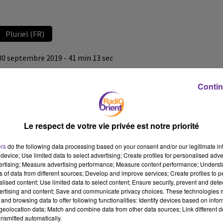
Pluriel (FR)
30 septembre 2019 - 41 min 13 sec
SANDRA REGOL INVITÉE DE PLURIEL
Contin
Radio Orient
Pluriel (FR)
Le respect de votre vie privée est notre priorité
Sandra Regol
, porte-parole de Europe-Ecologie Les Verts, était
l'invitée de PLURIEL le 30 septembre 2019
ers
do the following data processing based on your consent and/or our legitimate int
device; Use limited data to select advertising; Create profiles for personalised adver
vertising; Measure advertising performance; Measure content performance; Unders
ns of data from different sources; Develop and improve services; Create profiles to 
alised content; Use limited data to select content; Ensure security, prevent and detect
ertising and content; Save and communicate privacy choices. These technologies
and browsing data to offer following functionalities: Identify devices based on infor
eolocation data; Match and combine data from other data sources; Link different de
nsmitted automatically.