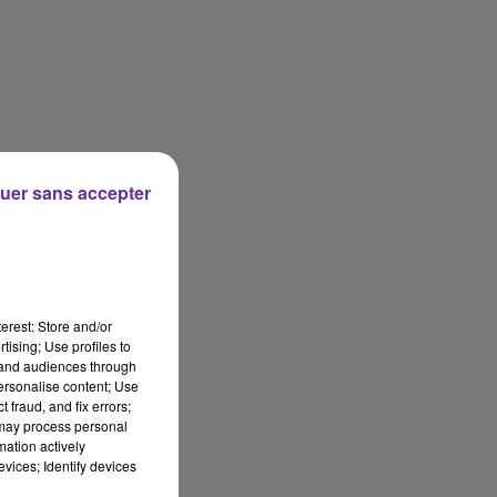
uer sans accepter
erest: Store and/or
tising; Use profiles to
tand audiences through
personalise content; Use
 fraud, and fix errors;
 may process personal
mation actively
vices; Identify devices