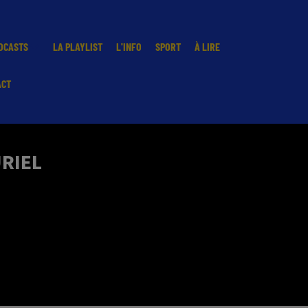
DCASTS
LA PLAYLIST
L'INFO
SPORT
À LIRE
ACT
URIEL