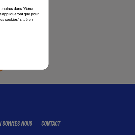
rtenaires dans "Gérer
s'appliqueront que pour
sec
les cookies" situé en
I SOMMES NOUS
CONTACT