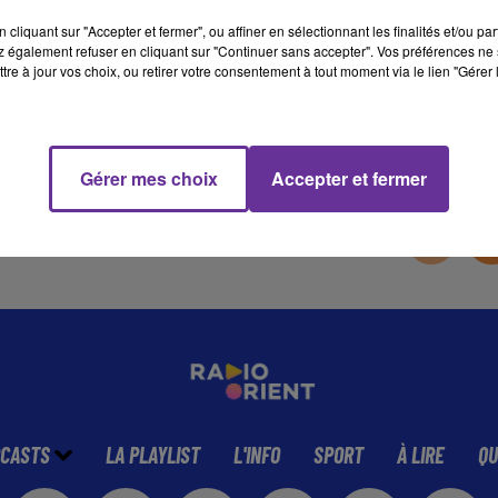
cliquant sur "Accepter et fermer", ou affiner en sélectionnant les finalités et/ou pa
 également refuser en cliquant sur "Continuer sans accepter". Vos préférences ne 
41 min 13 
tre à jour vos choix, ou retirer votre consentement à tout moment via le lien "Gérer 
Gérer mes choix
Accepter et fermer
CASTS
LA PLAYLIST
L'INFO
SPORT
À LIRE
QU