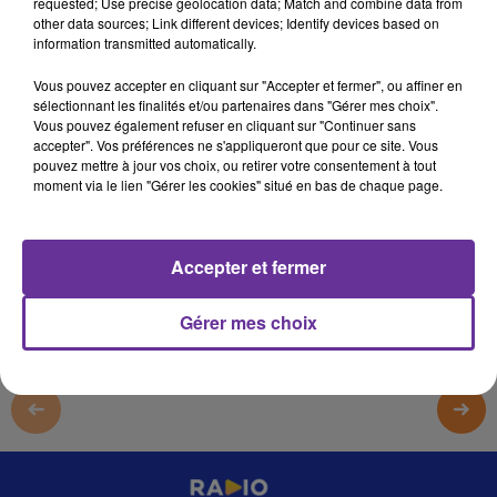
requested; Use precise geolocation data; Match and combine data from
9 octobre 2025 - 4 min 22 sec
other data sources; Link different devices; Identify devices based on
information transmitted automatically.
SADA L MAGHREB PA 09.10_
Vous pouvez accepter en cliquant sur "Accepter et fermer", ou affiner en
omar
sélectionnant les finalités et/ou partenaires dans "Gérer mes choix".
Vous pouvez également refuser en cliquant sur "Continuer sans
SADA L MAGHREB PA 09.10_
accepter". Vos préférences ne s'appliqueront que pour ce site. Vous
pouvez mettre à jour vos choix, ou retirer votre consentement à tout
SADA L MAGHREB PA 09.10_
moment via le lien "Gérer les cookies" situé en bas de chaque page.
0:00
4 min 22 sec
Accepter et fermer
Gérer mes choix