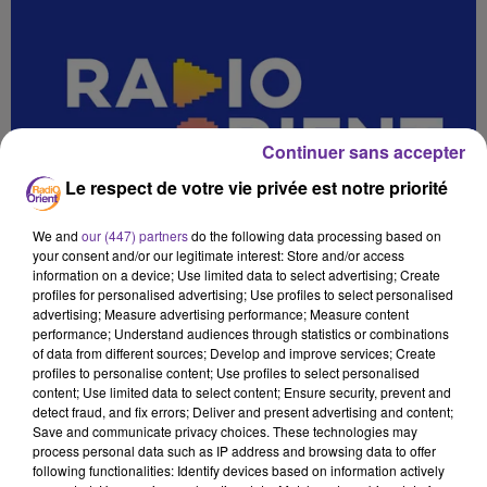
Continuer sans accepter
Le respect de votre vie privée est notre priorité
We and
our (447) partners
do the following data processing based on
your consent and/or our legitimate interest: Store and/or access
information on a device; Use limited data to select advertising; Create
profiles for personalised advertising; Use profiles to select personalised
advertising; Measure advertising performance; Measure content
performance; Understand audiences through statistics or combinations
of data from different sources; Develop and improve services; Create
profiles to personalise content; Use profiles to select personalised
content; Use limited data to select content; Ensure security, prevent and
detect fraud, and fix errors; Deliver and present advertising and content;
Save and communicate privacy choices. These technologies may
process personal data such as IP address and browsing data to offer
SADA L MAGHREB PA 09.10_
following functionalities: Identify devices based on information actively