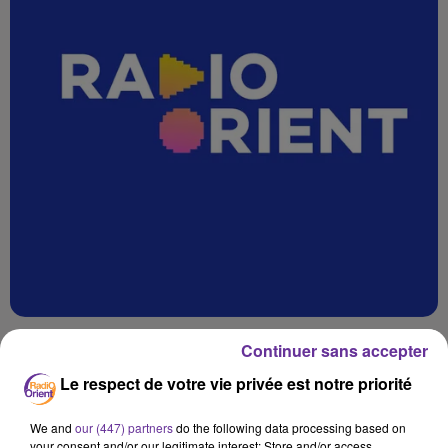
Continuer sans accepter
Le respect de votre vie privée est notre priorité
SADA L MAGHREB PA 06-11__1
We and
our (447) partners
do the following data processing based on
your consent and/or our legitimate interest: Store and/or access