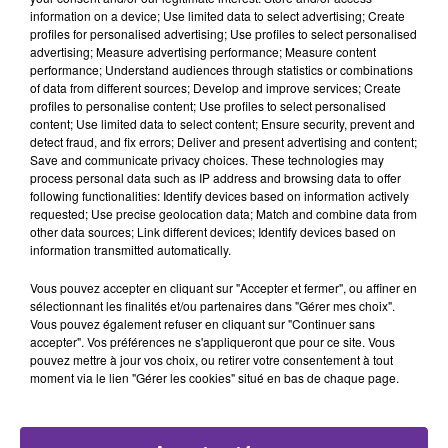
information on a device; Use limited data to select advertising; Create
6 novembre 2025 - 3 min 43 sec
profiles for personalised advertising; Use profiles to select personalised
SADA L MAGHREB PA 06-11__1
advertising; Measure advertising performance; Measure content
performance; Understand audiences through statistics or combinations
of data from different sources; Develop and improve services; Create
SADA L MAGHREB PA 06-11__1
profiles to personalise content; Use profiles to select personalised
content; Use limited data to select content; Ensure security, prevent and
SADA L MAGHREB PA 06-11__1
detect fraud, and fix errors; Deliver and present advertising and content;
SADA L MAGHREB PA 06-11__1
Save and communicate privacy choices. These technologies may
process personal data such as IP address and browsing data to offer
following functionalities: Identify devices based on information actively
requested; Use precise geolocation data; Match and combine data from
0:00
3 min 43 sec
other data sources; Link different devices; Identify devices based on
information transmitted automatically.
Vous pouvez accepter en cliquant sur "Accepter et fermer", ou affiner en
sélectionnant les finalités et/ou partenaires dans "Gérer mes choix".
Vous pouvez également refuser en cliquant sur "Continuer sans
accepter". Vos préférences ne s'appliqueront que pour ce site. Vous
pouvez mettre à jour vos choix, ou retirer votre consentement à tout
moment via le lien "Gérer les cookies" situé en bas de chaque page.