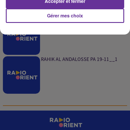
Accepter et fermer
SUR LE MÊME SUJET
Gérer mes choix
TECH TALK 10 PA 20-11__1.mp3
RAHIK AL ANDALOSSE PA 19-11__1