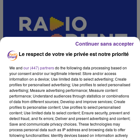
Continuer sans accepter
Le respect de votre vie privée est notre priorité
We and
our (447) partners
do the following data processing based on
your consent and/or our legitimate interest: Store and/or access
information on a device; Use limited data to select advertising; Create
profiles for personalised advertising; Use profiles to select personalised
advertising; Measure advertising performance; Measure content
performance; Understand audiences through statistics or combinations
of data from different sources; Develop and improve services; Create
profiles to personalise content; Use profiles to select personalised
content; Use limited data to select content; Ensure security, prevent and
detect fraud, and fix errors; Deliver and present advertising and content;
Save and communicate privacy choices. These technologies may
process personal data such as IP address and browsing data to offer
SADA L MAGHREB 21 10 25 PA_
following functionalities: Identify devices based on information actively