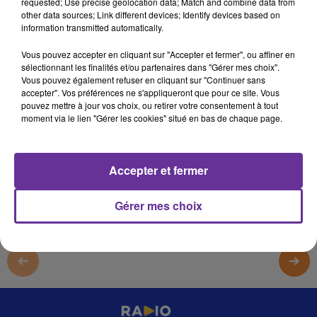
requested; Use precise geolocation data; Match and combine data from
21 octobre 2025 - 3 min 56 sec
other data sources; Link different devices; Identify devices based on
information transmitted automatically.
SADA L MAGHREB 21 10 25 PA_
Vous pouvez accepter en cliquant sur "Accepter et fermer", ou affiner en
omar
sélectionnant les finalités et/ou partenaires dans "Gérer mes choix".
Vous pouvez également refuser en cliquant sur "Continuer sans
SADA L MAGHREB 21 10 25 PA_
accepter". Vos préférences ne s'appliqueront que pour ce site. Vous
pouvez mettre à jour vos choix, ou retirer votre consentement à tout
SADA L MAGHREB 21 10 25 PA_
moment via le lien "Gérer les cookies" situé en bas de chaque page.
0:00
3 min 56 sec
Accepter et fermer
Gérer mes choix