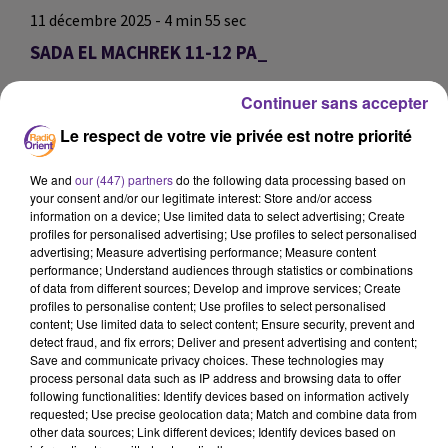
11 décembre 2025 - 4 min 55 sec
SADA EL MACHREK 11-12 PA_
C
Continuer sans accepter
SADA EL MACHREK 11-12 PA_
Le respect de votre vie privée est notre priorité
SADA EL MACHREK 11-12 PA_
We and
our (447) partners
do the following data processing based on
your consent and/or our legitimate interest: Store and/or access
0:00
4 min 55 sec
information on a device; Use limited data to select advertising; Create
profiles for personalised advertising; Use profiles to select personalised
advertising; Measure advertising performance; Measure content
performance; Understand audiences through statistics or combinations
of data from different sources; Develop and improve services; Create
profiles to personalise content; Use profiles to select personalised
content; Use limited data to select content; Ensure security, prevent and
detect fraud, and fix errors; Deliver and present advertising and content;
Save and communicate privacy choices. These technologies may
process personal data such as IP address and browsing data to offer
following functionalities: Identify devices based on information actively
requested; Use precise geolocation data; Match and combine data from
other data sources; Link different devices; Identify devices based on