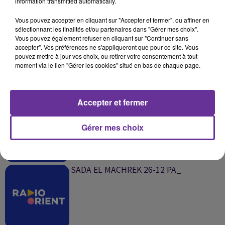
information transmitted automatically.
SUR LE MÊME SUJET
Vous pouvez accepter en cliquant sur "Accepter et fermer", ou affiner en
sélectionnant les finalités et/ou partenaires dans "Gérer mes choix".
JA SOIR 30-12 PA_
Vous pouvez également refuser en cliquant sur "Continuer sans
accepter". Vos préférences ne s'appliqueront que pour ce site. Vous
pouvez mettre à jour vos choix, ou retirer votre consentement à tout
moment via le lien "Gérer les cookies" situé en bas de chaque page.
Accepter et fermer
SADA EL MAGHREB 26-12 PA_
Gérer mes choix
SADA EL MACHREK 26-12 PA_