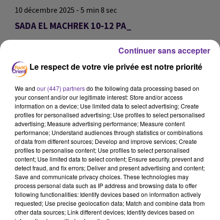
10 décembre 2025 - 5 min 8 sec
SADA EL MACHREK 10-12 PA_
ي
Continuer sans accepter
SADA EL MACHREK 10-12 PA_
Le respect de votre vie privée est notre priorité
SADA EL MACHREK 10-12 PA_
We and
our (447) partners
do the following data processing based on
your consent and/or our legitimate interest: Store and/or access
0:00
5 min 8 sec
information on a device; Use limited data to select advertising; Create
profiles for personalised advertising; Use profiles to select personalised
advertising; Measure advertising performance; Measure content
performance; Understand audiences through statistics or combinations
of data from different sources; Develop and improve services; Create
profiles to personalise content; Use profiles to select personalised
content; Use limited data to select content; Ensure security, prevent and
detect fraud, and fix errors; Deliver and present advertising and content;
Save and communicate privacy choices. These technologies may
process personal data such as IP address and browsing data to offer
following functionalities: Identify devices based on information actively
requested; Use precise geolocation data; Match and combine data from
other data sources; Link different devices; Identify devices based on