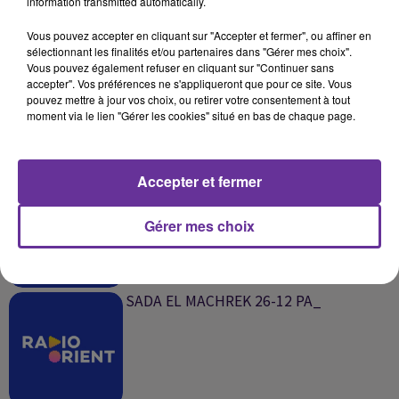
information transmitted automatically.
SUR LE MÊME SUJET
Vous pouvez accepter en cliquant sur "Accepter et fermer", ou affiner en
sélectionnant les finalités et/ou partenaires dans "Gérer mes choix".
JA SOIR 30-12 PA_
Vous pouvez également refuser en cliquant sur "Continuer sans
accepter". Vos préférences ne s'appliqueront que pour ce site. Vous
pouvez mettre à jour vos choix, ou retirer votre consentement à tout
moment via le lien "Gérer les cookies" situé en bas de chaque page.
Accepter et fermer
SADA EL MAGHREB 26-12 PA_
Gérer mes choix
SADA EL MACHREK 26-12 PA_