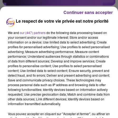
Continuer sans accepter
Le respect de votre vie privée est notre priorité
Algérie
Maroc
Tunisie
France
We and
our (447) partners
do the following data processing based on
your consent and/or our legitimate interest: Store and/or access
information on a device; Use limited data to select advertising; Create
20 octobre 2025 - 3 min 27 sec
profiles for personalised advertising; Use profiles to select personalised
advertising; Measure advertising performance; Measure content
REVUE DE PRESSE DU MAGHREB : RELANCE
performance; Understand audiences through statistics or combinations
ALGER-PARIS, RÉFORMES AU MAROC, TENSIONS
of data from different sources; Develop and improve services; Create
SOCIALES EN TUNISIE
profiles to personalise content; Use profiles to select personalised
content; Use limited data to select content; Ensure security, prevent and
detect fraud, and fix errors; Deliver and present advertising and content;
Radio Orient
Save and communicate privacy choices. These technologies may
Revue de presse des médias du Maghreb
process personal data such as IP address and browsing data to offer
following functionalities: Identify devices based on information actively
Le sommaire:
requested; Use precise geolocation data; Match and combine data from
other data sources; Link different devices; Identify devices based on
El Khabar (Algérie)
: Le ministre français de
information transmitted automatically.
l’Intérieur veut relancer le dialogue avec Alger sur
Vous pouvez accepter en cliquant sur "Accepter et fermer", ou affiner en
la coopération sécuritaire et les laissez-passer