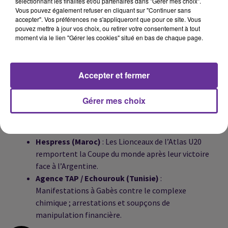
sélectionnant les finalités et/ou partenaires dans "Gérer mes choix".
consulaires.
Vous pouvez également refuser en cliquant sur "Continuer sans
El Ghad El Djazaïri (Algérie)
: Adoption d’une
accepter". Vos préférences ne s'appliqueront que pour ce site. Vous
pouvez mettre à jour vos choix, ou retirer votre consentement à tout
nouvelle loi fondamentale sur la magistrature,
moment via le lien "Gérer les cookies" situé en bas de chaque page.
marquant une étape clé dans la réforme judiciaire.
Alyaoum 24 (Maroc)
: Le Conseil des ministres
révise la loi électorale pour interdire la
Accepter et fermer
candidature des personnes condamnées pour
fraude.
Gérer mes choix
Al Massae (Maroc)
: La loi de finances 2026 met
l’accent sur la santé et l’éducation avec un budget
renforcé et de nouveaux postes.
Hespress (Maroc)
: Les Lionceaux de l’Atlas U20
remportent la Coupe du monde après leur victoire
face à l’Argentine.
Agence TAP / Echourouk (Tunisie)
:
Manifestations à Gabès contre le complexe
chimique ; arrestations et soupçons de
manipulation financière.