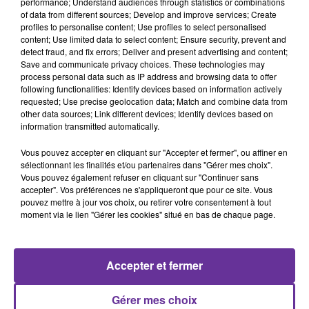
performance; Understand audiences through statistics or combinations
27 novembre 2025 - 1 sec
of data from different sources; Develop and improve services; Create
profiles to personalise content; Use profiles to select personalised
REPORTAGE AR OLFA 25-11 PA_.MP3
content; Use limited data to select content; Ensure security, prevent and
detect fraud, and fix errors; Deliver and present advertising and content;
z
Save and communicate privacy choices. These technologies may
process personal data such as IP address and browsing data to offer
REPORTAGE AR OLFA 25-11 PA_.mp3
following functionalities: Identify devices based on information actively
requested; Use precise geolocation data; Match and combine data from
REPORTAGE AR OLFA 25-11 PA_.mp3
other data sources; Link different devices; Identify devices based on
information transmitted automatically.
0:00
1 sec
Vous pouvez accepter en cliquant sur "Accepter et fermer", ou affiner en
sélectionnant les finalités et/ou partenaires dans "Gérer mes choix".
Vous pouvez également refuser en cliquant sur "Continuer sans
accepter". Vos préférences ne s'appliqueront que pour ce site. Vous
pouvez mettre à jour vos choix, ou retirer votre consentement à tout
moment via le lien "Gérer les cookies" situé en bas de chaque page.
Accepter et fermer
Gérer mes choix