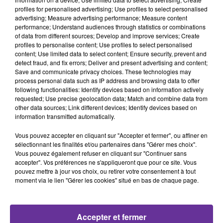
profiles for personalised advertising; Use profiles to select personalised
advertising; Measure advertising performance; Measure content
performance; Understand audiences through statistics or combinations
of data from different sources; Develop and improve services; Create
Rencontres (FR)
profiles to personalise content; Use profiles to select personalised
content; Use limited data to select content; Ensure security, prevent and
detect fraud, and fix errors; Deliver and present advertising and content;
1er mars 2020 - 12 min 32 sec
Save and communicate privacy choices. These technologies may
process personal data such as IP address and browsing data to offer
RENCONTRE : MATTEO S'EST QUALIFIÉ ET LARA
following functionalities: Identify devices based on information actively
EST L'HEUREUSE ÉLUE! IL SE CONFIE SON
requested; Use precise geolocation data; Match and combine data from
BONHEUR À RADIO ORI
other data sources; Link different devices; Identify devices based on
information transmitted automatically.
Radio Orient
Vous pouvez accepter en cliquant sur "Accepter et fermer", ou affiner en
Rencontres (FR)
sélectionnant les finalités et/ou partenaires dans "Gérer mes choix".
Vous pouvez également refuser en cliquant sur "Continuer sans
Mattéo est très ému il dit qu’il les adore tous les ' dit à Lara que
accepter". Vos préférences ne s'appliqueront que pour ce site. Vous
c’est elle qui lui a fait découvrir la Traviata (et non pas La Callas!)
pouvez mettre à jour vos choix, ou retirer votre consentement à tout
quand elle était venue à Beyrouth. Il était présent à ce concert
moment via le lien "Gérer les cookies" situé en bas de chaque page.
(Marc dit à Pascal : il va me faire pleurer le con), il dit : "Amel, j’ai
dansé sur tous tes rythmes, Marc sur toutes tes paroles et Pascal
« Laisse tomber ! Je t’adore » Pascal essuie une larme il lui dit tu
vas me faire pleurer, c'est compliqué là !
Accepter et fermer